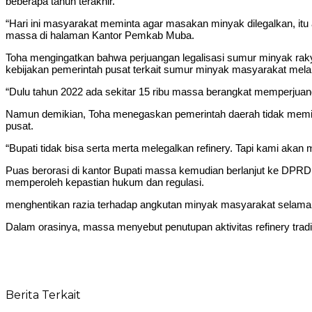
beberapa tahun terakhir.
“Hari ini masyarakat meminta agar masakan minyak dilegalkan, it
massa di halaman Kantor Pemkab Muba.
Toha mengingatkan bahwa perjuangan legalisasi sumur minyak raky
kebijakan pemerintah pusat terkait sumur minyak masyarakat me
“Dulu tahun 2022 ada sekitar 15 ribu massa berangkat memperjuangk
Namun demikian, Toha menegaskan pemerintah daerah tidak memilik
pusat.
“Bupati tidak bisa serta merta melegalkan refinery. Tapi kami ak
Puas berorasi di kantor Bupati massa kemudian berlanjut ke DPR
memperoleh kepastian hukum dan regulasi.
menghentikan razia terhadap angkutan minyak masyarakat selama b
Dalam orasinya, massa menyebut penutupan aktivitas refinery tradi
Berita Terkait