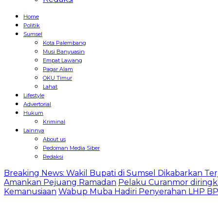
Home
Politik
Sumsel
Kota Palembang
Musi Banyuasin
Empat Lawang
Pagar Alam
OKU Timur
Lahat
Lifestyle
Advertorial
Hukum
Kriminal
Lainnya
About us
Pedoman Media Siber
Redaksi
Breaking News: Wakil Bupati di Sumsel Dikabarkan Terj
Amankan Pejuang Ramadan
Pelaku Curanmor diringk
Kemanusiaan
Wabup Muba Hadiri Penyerahan LHP BPK