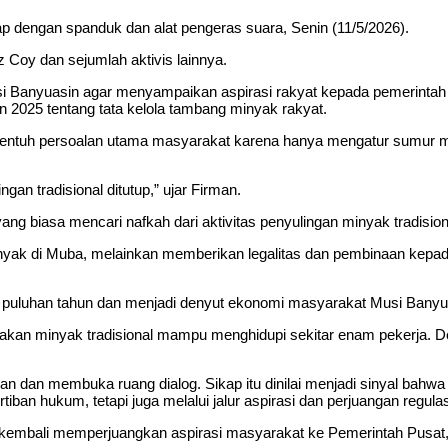
 dengan spanduk dan alat pengeras suara, Senin (11/5/2026).
Coy dan sejumlah aktivis lainnya.
 Banyuasin agar menyampaikan aspirasi rakyat kepada pemerintah
2025 tentang tata kelola tambang minyak rakyat.
uh persoalan utama masyarakat karena hanya mengatur sumur minya
an tradisional ditutup,” ujar Firman.
ang biasa mencari nafkah dari aktivitas penyulingan minyak tradisio
ak di Muba, melainkan memberikan legalitas dan pembinaan kepada
ng puluhan tahun dan menjadi denyut ekonomi masyarakat Musi Banyu
 minyak tradisional mampu menghidupi sekitar enam pekerja. Dengan 
 dan membuka ruang dialog. Sikap itu dinilai menjadi sinyal bahwa
iban hukum, tetapi juga melalui jalur aspirasi dan perjuangan regula
bali memperjuangkan aspirasi masyarakat ke Pemerintah Pusat, s