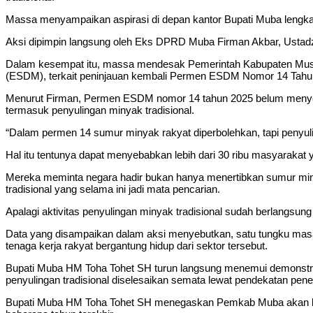
Massa menyampaikan aspirasi di depan kantor Bupati Muba lengkap
Aksi dipimpin langsung oleh Eks DPRD Muba Firman Akbar, Ustadz 
Dalam kesempat itu, massa mendesak Pemerintah Kabupaten Musi
(ESDM), terkait peninjauan kembali Permen ESDM Nomor 14 Tahun 
Menurut Firman, Permen ESDM nomor 14 tahun 2025 belum menyent
termasuk penyulingan minyak tradisional.
“Dalam permen 14 sumur minyak rakyat diperbolehkan, tapi penyuling
Hal itu tentunya dapat menyebabkan lebih dari 30 ribu masyarakat y
Mereka meminta negara hadir bukan hanya menertibkan sumur miny
tradisional yang selama ini jadi mata pencarian.
Apalagi aktivitas penyulingan minyak tradisional sudah berlangsu
Data yang disampaikan dalam aksi menyebutkan, satu tungku masakan
tenaga kerja rakyat bergantung hidup dari sektor tersebut.
Bupati Muba HM Toha Tohet SH turun langsung menemui demonstran
penyulingan tradisional diselesaikan semata lewat pendekatan penert
Bupati Muba HM Toha Tohet SH menegaskan Pemkab Muba akan kem