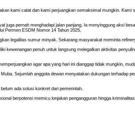
u akan kami catat dan kami perjuangkan semaksimal mungkin. Kami 
at juga pernah menghadapi jalan panjang. Ia menyinggung aksi besa
lalui Permen ESDM Nomor 14 Tahun 2025.
an legalitas sumur minyak. Sekarang masyarakat meminta refinery ju
i kewenangan penuh untuk langsung melegalkan aktivitas penyulinga
an memperjuangkan agar apa yang hari ini dianggap tidak mungkin, m
D Muba. Sejumlah anggota dewan menyatakan dukungan terhadap perj
elum ada solusi konkret dari pemerintah.
sional berpotensi memicu lonjakan pengangguran hingga kriminalitas 