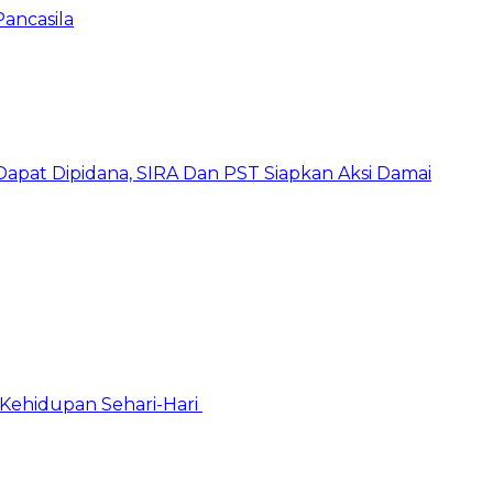
Pancasila
pat Dipidana, SIRA Dan PST Siapkan Aksi Damai
Kehidupan Sehari-Hari