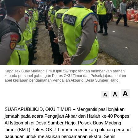
Kapolsek Buay Madang Timur Iptu Swisspo tengah memberikan arahan
kepada personel gabungan Polres OKU Timur dan Polsek jajaran dalam
apel kesiapan pengamanan Pengajian Akbar di Desa Sumber Harjo.
A
A
A
SUARAPUBLIK.ID, OKU TIMUR – Mengantisipasi lonjakan
jemaah pada acara Pengajian Akbar dan Harlah ke-40 Ponpes
Al Istiqomah di Desa Sumber Harjo, Polsek Buay Madang
Timur (BMT) Polres OKU Timur menerjunkan puluhan personel
gabungan untuk melakukan pengamanan ekstra, Senin