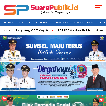
HOME
POLITIK
SUMSEL
LIFESTYLE
ADVERTORIAL
HUK
arkan Terjaring OTT Kejati
SATSPAM+ dari IM3 Hadirkan Per