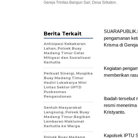
Gereja Trinitas Bangun Sari, Desa Srikaton.
SUARAPUBLIK.ID
Berita Terkait
pengamanan keta
Antisipasi Kebakaran
Krisma di Gereja
Lahan, Polsek Buay
Madang Timur Gelar
Mitigasi dan Sosialisasi
Karhutla
Kegiatan pengama
Perkuat Sinergi, Muspika
memberikan rasa
Buay Madang Timur
Hadiri Lokakarya Mini
Lintas Sektor UPTD
Puskesmas
Pengandonan
Ibadah tersebut
resmi menerima 
Sentuh Masyarakat
Kristyanto.
Langsung, Polsek Buay
Madang Timur Bagikan
Lembaran Maklumat
Karhutla ke Warga
Kapolsek IPTU Sw
Polsek Buay Madang