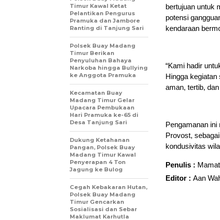
Timur Kawal Ketat
bertujuan untuk
Pelantikan Pengurus
potensi gangguan
Pramuka dan Jambore
kendaraan bermot
Ranting di Tanjung Sari
Polsek Buay Madang
Timur Berikan
Penyuluhan Bahaya
“Kami hadir unt
Narkoba hingga Bullying
ke Anggota Pramuka
Hingga kegiatan 
aman, tertib, dan
Kecamatan Buay
Madang Timur Gelar
Upacara Pembukaan
Hari Pramuka ke-65 di
Desa Tanjung Sari
Pengamanan ini me
Provost, sebaga
Dukung Ketahanan
kondusivitas wi
Pangan, Polsek Buay
Madang Timur Kawal
Penyerapan 4 Ton
Penulis :
Mamat
Jagung ke Bulog
Editor :
Aan Wah
Cegah Kebakaran Hutan,
Polsek Buay Madang
Timur Gencarkan
Sosialisasi dan Sebar
Maklumat Karhutla