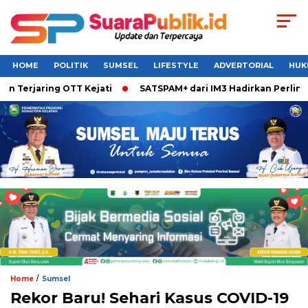
HOME
POLITIK
SUMSEL
LIFESTYLE
ADVERTORIAL
HUK
 Terjaring OTT Kejati
SATSPAM+ dari IM3 Hadirkan Perlindu
/
Home
Sumsel
Rekor Baru! Sehari Kasus COVID-19