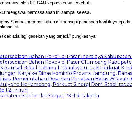
pensasi oleh PT. BAU kepada desa tersebut.
ut mengawal permasalahan ini sampai selesai.
ov Sumsel memposisikan diri sebagai penengah konflik yang ada. 
lahan ini.
tidak ada lagi gesekan yang terjadi,” pungkasnya.
Ketersediaan Bahan Pokok di Pasar Indralaya Kabupaten 
g Ketersediaan Bahan Pokok di Pasar Glumbang Kabupat
k Sumsel Babel Cabang Inderalaya untuk Perkuat Kredit
ungan Kerja ke Dinas Kominfo Provinsi Lampung, Bahas 
malisasi Pemerintahan Desa dan Penataan Batas Wilayah
Mulyono Herlambang, Perkuat Sinergi Demi Stabilitas
 1,2 Triliun
matera Selatan ke Satgas PKH di Jakarta