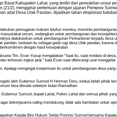
Barat Kabupaten Lahat, yang terdiri dari perwakilan unsur p
n (21/2), menggelar pertemuan dengan jajaran Pemprov Sumse
han adat Desa Ulak Pandan, dijadikan lahan eksplorasi batuba
melakukan pemugaran makam leluhur mereka, meminta pembangunan
mua masyarakat umum, sedangkan untuk pembangunan dan kesejahtera
 nantinya dialokasikan untuk pembangunan Perkantoran terpadu des
andan. tuntutan itu sebagai ganti rugi desa Ulak pandan, karena du
 berkomitmen dengan hasil kesepakatan
sana Tim, Evan Yusup mengatakan “Saat itu, saat mediasi di desa,
dan terkesan ingkar janji ” kata Evan saat dibincangi usai menggelar 
han. Apalagi mengingat konpensasi itu untuk pembangunan desa yang
tengahi oleh Gubernur Sumsel H Herman Deru, kedua belah pihak ber
 umum bisa dimulai sebelum bulan Ramadhan
ubernur Sumsel, bupati Lahat, Polres Lahat dan semua pihak yang 
at agar bekerjasama saling mendukung, tidak ada hambatan untuk op
gaskan Kepala Biro Hukum Setda Provinsi Sumsel bersama Kepala