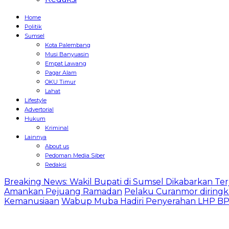
Home
Politik
Sumsel
Kota Palembang
Musi Banyuasin
Empat Lawang
Pagar Alam
OKU Timur
Lahat
Lifestyle
Advertorial
Hukum
Kriminal
Lainnya
About us
Pedoman Media Siber
Redaksi
Breaking News: Wakil Bupati di Sumsel Dikabarkan Terj
Amankan Pejuang Ramadan
Pelaku Curanmor diringk
Kemanusiaan
Wabup Muba Hadiri Penyerahan LHP BPK