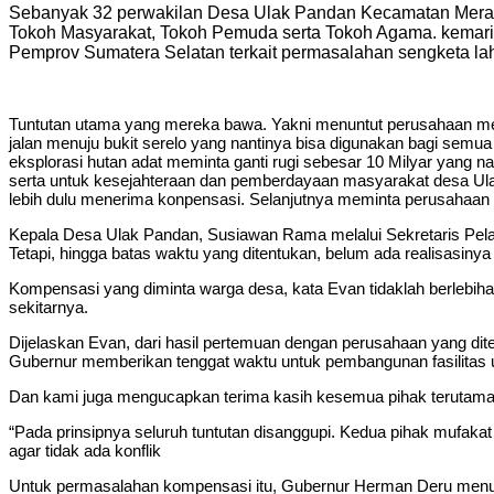
Sebanyak 32 perwakilan Desa Ulak Pandan Kecamatan Merapi 
Tokoh Masyarakat, Tokoh Pemuda serta Tokoh Agama. kemari
Pemprov Sumatera Selatan terkait permasalahan sengketa la
Tuntutan utama yang mereka bawa. Yakni menuntut perusahaan 
jalan menuju bukit serelo yang nantinya bisa digunakan bagi se
eksplorasi hutan adat meminta ganti rugi sebesar 10 Milyar yang
serta untuk kesejahteraan dan pemberdayaan masyarakat desa Ulak p
lebih dulu menerima konpensasi. Selanjutnya meminta perusahaan
Kepala Desa Ulak Pandan, Susiawan Rama melalui Sekretaris Pelak
Tetapi, hingga batas waktu yang ditentukan, belum ada realisasinya 
Kompensasi yang diminta warga desa, kata Evan tidaklah berlebi
sekitarnya.
Dijelaskan Evan, dari hasil pertemuan dengan perusahaan yang di
Gubernur memberikan tenggat waktu untuk pembangunan fasilitas
Dan kami juga mengucapkan terima kasih kesemua pihak terutama G
“Pada prinsipnya seluruh tuntutan disanggupi. Kedua pihak mufak
agar tidak ada konflik
Untuk permasalahan kompensasi itu, Gubernur Herman Deru menu