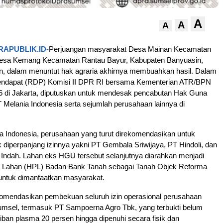
A
A
A
APUBLIK.ID-
Perjuangan masyarakat Desa Mainan Kecamatan
sa Kemang Kecamatan Rantau Bayur, Kabupaten Banyuasin,
n, dalam menuntut hak agraria akhirnya membuahkan hasil. Dalam
endapat (RDP) Komisi II DPR RI bersama Kementerian ATR/BPN
6 di Jakarta, diputuskan untuk mendesak pencabutan Hak Guna
Melania Indonesia serta sejumlah perusahaan lainnya di
a Indonesia, perusahaan yang turut direkomendasikan untuk
ak diperpanjang izinnya yakni PT Gembala Sriwijaya, PT Hindoli, dan
 Indah. Lahan eks HGU tersebut selanjutnya diarahkan menjadi
 Lahan (HPL) Badan Bank Tanah sebagai Tanah Objek Reforma
untuk dimanfaatkan masyarakat.
mendasikan pembekuan seluruh izin operasional perusahaan
umsel, termasuk PT Sampoerna Agro Tbk, yang terbukti belum
an plasma 20 persen hingga dipenuhi secara fisik dan