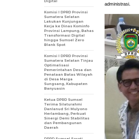
Digital
administrasi.
Komisi I DPRD Provinsi
Sumatera Selatan
Lakukan Kunjungan
Kerja ke Dinas Kominfo
Provinsi Lampung, Bahas
Transformasi Digital
hingga Sumsel Zero
Blank Spot
Komisi I DPRD Provinsi
Sumatera Selatan Tinjau
Optimalisasi
Pemerintahan Desa dan
Penataan Batas Wilayah
di Desa Marga
Sungsang, Kabupaten
Banyuasin
Ketua DPRD Sumsel
Terima Silaturahmi
Danlanud Sri Mulyono
Herlambang, Perkuat
Sinergi Demi Stabilitas
dan Pembangunan
Daerah
DPRD Sumsel Soroti