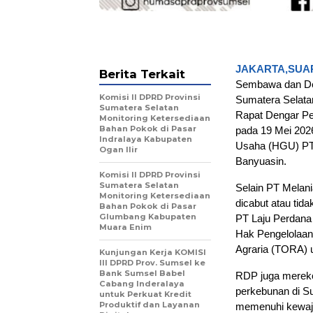
JAKARTA,SUAR
Berita Terkait
Sembawa dan De
Komisi II DPRD Provinsi
Sumatera Selata
Sumatera Selatan
Rapat Dengar P
Monitoring Ketersediaan
Bahan Pokok di Pasar
pada 19 Mei 202
Indralaya Kabupaten
Usaha (HGU) PT 
Ogan Ilir
Banyuasin.
Komisi II DPRD Provinsi
Sumatera Selatan
Selain PT Melani
Monitoring Ketersediaan
dicabut atau tid
Bahan Pokok di Pasar
Glumbang Kabupaten
PT Laju Perdana
Muara Enim
Hak Pengelolaan
Agraria (TORA) 
Kunjungan Kerja KOMISI
III DPRD Prov. Sumsel ke
Bank Sumsel Babel
RDP juga mereko
Cabang Inderalaya
perkebunan di S
untuk Perkuat Kredit
Produktif dan Layanan
memenuhi kewajib