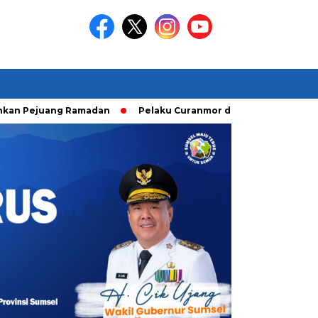
amadan
Pelaku Curanmor diringkusi Unit Ranmor Polrestabe