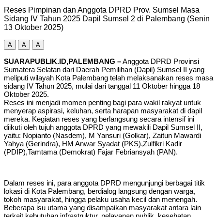
Reses Pimpinan dan Anggota DPRD Prov. Sumsel Masa
Sidang IV Tahun 2025 Dapil Sumsel 2 di Palembang (Senin
13 Oktober 2025)
A
A
A
SUARAPUBLIK.ID,PALEMBANG –
Anggota DPRD Provinsi
Sumatera Selatan dari Daerah Pemilihan (Dapil) Sumsel II yang
meliputi wilayah Kota Palembang telah melaksanakan reses masa
sidang IV Tahun 2025, mulai dari tanggal 11 Oktober hingga 18
Oktober 2025.
Reses ini menjadi momen penting bagi para wakil rakyat untuk
menyerap aspirasi, keluhan, serta harapan masyarakat di dapil
mereka. Kegiatan reses yang berlangsung secara intensif ini
diikuti oleh tujuh anggota DPRD yang mewakili Dapil Sumsel II,
yaitu: Nopianto (Nasdem), M Yansuri (Golkar), Zaitun Mawardi
Yahya (Gerindra), HM Anwar Syadat (PKS),Zulfikri Kadir
(PDIP),Tamtama (Demokrat) Fajar Febriansyah (PAN).
Dalam reses ini, para anggota DPRD mengunjungi berbagai titik
lokasi di Kota Palembang, berdialog langsung dengan warga,
tokoh masyarakat, hingga pelaku usaha kecil dan menengah.
Beberapa isu utama yang disampaikan masyarakat antara lain
terkait kebutuhan infrastruktur, pelayanan publik, kesehatan,