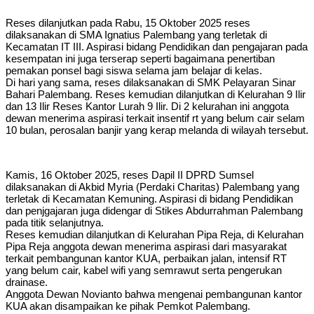
Reses dilanjutkan pada Rabu, 15 Oktober 2025 reses
dilaksanakan di SMA Ignatius Palembang yang terletak di
Kecamatan IT III. Aspirasi bidang Pendidikan dan pengajaran pada
kesempatan ini juga terserap seperti bagaimana penertiban
pemakan ponsel bagi siswa selama jam belajar di kelas.
Di hari yang sama, reses dilaksanakan di SMK Pelayaran Sinar
Bahari Palembang. Reses kemudian dilanjutkan di Kelurahan 9 Ilir
dan 13 Ilir Reses Kantor Lurah 9 Ilir. Di 2 kelurahan ini anggota
dewan menerima aspirasi terkait insentif rt yang belum cair selam
10 bulan, perosalan banjir yang kerap melanda di wilayah tersebut.
Kamis, 16 Oktober 2025, reses Dapil II DPRD Sumsel
dilaksanakan di Akbid Myria (Perdaki Charitas) Palembang yang
terletak di Kecamatan Kemuning. Aspirasi di bidang Pendidikan
dan penjgajaran juga didengar di Stikes Abdurrahman Palembang
pada titik selanjutnya.
Reses kemudian dilanjutkan di Kelurahan Pipa Reja, di Kelurahan
Pipa Reja anggota dewan menerima aspirasi dari masyarakat
terkait pembangunan kantor KUA, perbaikan jalan, intensif RT
yang belum cair, kabel wifi yang semrawut serta pengerukan
drainase.
Anggota Dewan Novianto bahwa mengenai pembangunan kantor
KUA akan disampaikan ke pihak Pemkot Palembang.