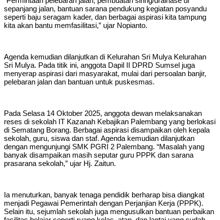
“Permintaan pelebaran jalan, pembuatan siring/drainase di
sepanjang jalan, bantuan sarana pendukung kegiatan posyandu
seperti baju seragam kader, dan berbagai aspirasi kita tampung
kita akan bantu memfasilitasi,” ujar Nopianto.
Agenda kemudian dilanjutkan di Kelurahan Sri Mulya Kelurahan
Sri Mulya. Pada titik ini, anggota Dapil II DPRD Sumsel juga
menyerap aspirasi dari masyarakat, mulai dari persoalan banjir,
pelebaran jalan dan bantuan untuk puskesmas.
Pada Selasa 14 Oktober 2025, anggota dewan melaksanakan
reses di sekolah IT Kazanah Kebajikan Palembang yang berlokasi
di Sematang Borang. Berbagai aspirasi disampaikan oleh kepala
sekolah, guru, siswa dan staf. Agenda kemudian dilanjutkan
dengan mengunjungi SMK PGRI 2 Palembang. “Masalah yang
banyak disampaikan masih seputar guru PPPK dan sarana
prasarana sekolah,” ujar Hj. Zaitun.
Ia menuturkan, banyak tenaga pendidik berharap bisa diangkat
menjadi Pegawai Pemerintah dengan Perjanjian Kerja (PPPK).
Selain itu, sejumlah sekolah juga mengusulkan bantuan perbaikan
fasilitas belajar seperti ruang kelas, atap, dan lantai yang sudah