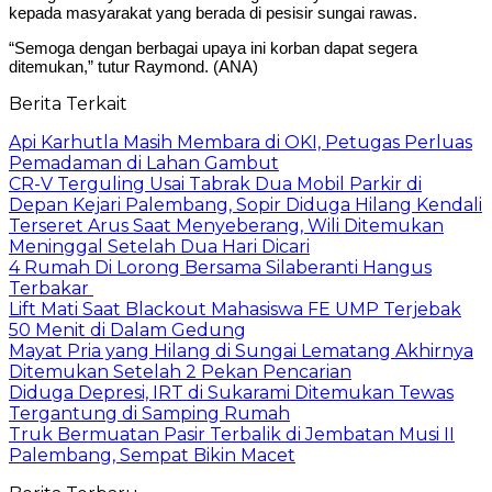
kepada masyarakat yang berada di pesisir sungai rawas.
“Semoga dengan berbagai upaya ini korban dapat segera
ditemukan,” tutur Raymond. (ANA)
Berita Terkait
Api Karhutla Masih Membara di OKI, Petugas Perluas
Pemadaman di Lahan Gambut
CR-V Terguling Usai Tabrak Dua Mobil Parkir di
Depan Kejari Palembang, Sopir Diduga Hilang Kendali
Terseret Arus Saat Menyeberang, Wili Ditemukan
Meninggal Setelah Dua Hari Dicari
4 Rumah Di Lorong Bersama Silaberanti Hangus
Terbakar
Lift Mati Saat Blackout Mahasiswa FE UMP Terjebak
50 Menit di Dalam Gedung
Mayat Pria yang Hilang di Sungai Lematang Akhirnya
Ditemukan Setelah 2 Pekan Pencarian
Diduga Depresi, IRT di Sukarami Ditemukan Tewas
Tergantung di Samping Rumah
Truk Bermuatan Pasir Terbalik di Jembatan Musi II
Palembang, Sempat Bikin Macet