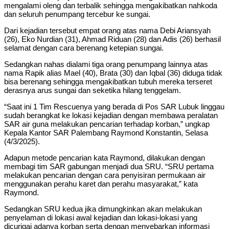
mengalami oleng dan terbalik sehingga mengakibatkan nahkoda
dan seluruh penumpang tercebur ke sungai.
Dari kejadian tersebut empat orang atas nama Debi Ariansyah
(26), Eko Nurdian (31), Ahmad Riduan (28) dan Adis (26) berhasil
selamat dengan cara berenang ketepian sungai.
Sedangkan nahas dialami tiga orang penumpang lainnya atas
nama Rapik alias Mael (40), Brata (30) dan Iqbal (36) diduga tidak
bisa berenang sehingga mengakibatkan tubuh mereka terseret
derasnya arus sungai dan seketika hilang tenggelam.
“Saat ini 1 Tim Rescuenya yang berada di Pos SAR Lubuk linggau
sudah berangkat ke lokasi kejadian dengan membawa peralatan
SAR air guna melakukan pencarian terhadap korban,” ungkap
Kepala Kantor SAR Palembang Raymond Konstantin, Selasa
(4/3/2025).
Adapun metode pencarian kata Raymond, dilakukan dengan
membagi tim SAR gabungan menjadi dua SRU. “SRU pertama
melakukan pencarian dengan cara penyisiran permukaan air
menggunakan perahu karet dan perahu masyarakat,” kata
Raymond.
Sedangkan SRU kedua jika dimungkinkan akan melakukan
penyelaman di lokasi awal kejadian dan lokasi-lokasi yang
dicurigai adanya korban serta dengan menyebarkan informasi