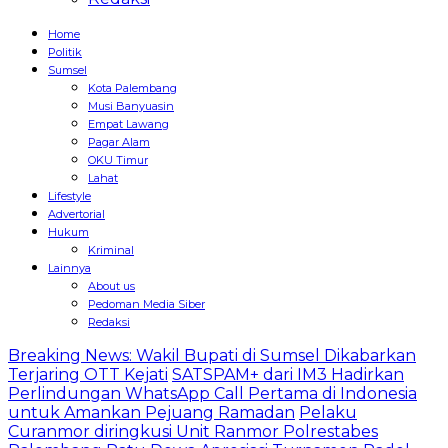
Home
Politik
Sumsel
Kota Palembang
Musi Banyuasin
Empat Lawang
Pagar Alam
OKU Timur
Lahat
Lifestyle
Advertorial
Hukum
Kriminal
Lainnya
About us
Pedoman Media Siber
Redaksi
Breaking News: Wakil Bupati di Sumsel Dikabarkan
Terjaring OTT Kejati
SATSPAM+ dari IM3 Hadirkan
Perlindungan WhatsApp Call Pertama di Indonesia
untuk Amankan Pejuang Ramadan
Pelaku
Curanmor diringkusi Unit Ranmor Polrestabes