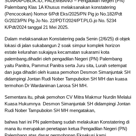
SUARAPUBLIK.ID, PALEMBANG – Pengadilan Negeri (PN)
Palembang Klas 1A Khusus melaksanakan konstatering
(Pencocokan) Nomor 6/Pdt Eks/2025/PN Pig jo No.182/Pdt
G/2023/PN Plg Jo No. 22/PDT/2024/PT.PLG.jo No. 5234
K/Pdt/2024 tanggal 21 Mei 2025.
Dalam melaksanakan Konstatering pada Senin (2/6/25) di objek
lokasi di jalan sukabangun 2 soak simpur komplek horizon
estate kelurahan sukajaya kecamatan sukarami kota
palembang,dihadiri oleh pengadilan Negeri (PN) Palembang
yaitu Panitra, Pammut Panitra serta Juru sita, Lurah setempat
dan juga dihadiri oleh kuasa pemohon Desmon Simanjuntak SH
didampingi Jontan Rudi Nober Tampubolon SH MH dan kuasa
termohon Dr Wardaniman Larosa SH MH.
Sementara itu, pihak pemohon CV Mitra Makmur Nurdin Melalui
Kuasa Hukumnya Desmon Simanjuntak SH didampingi Jontan
Rudi Nober Tampubolon SH MH mengatakan,
bahwa hari ini PN palembang sudah melakukan Konstatering di
mana itu merupakan penetapan ketua Pengadilan Negeri (PN)
Palembang atas dasar permohonan Eksekusi kami,