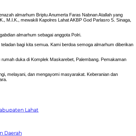
enazah almarhum Briptu Anumerta Faras Nabnan Atallah yang
K., M.I.K., mewakili Kapolres Lahat AKBP God Parlasro S. Sinaga,
gabdian almarhum sebagai anggota Polri.
 teladan bagi kita semua. Kami berdoa semoga almarhum diberikan
enuju rumah duka di Komplek Maskarebet, Palembang. Pemakaman
ungi, melayani, dan mengayomi masyarakat. Keberanian dan
ara.
Kabupaten Lahat
an Daerah