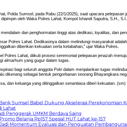
, Polda Sumsel, pada Rabu (22/1/2025), saat upacara pelepasan j
ipimpin oleh Waka Polres Lahat, Kompol Ishandi Saputra, S.H., S.I.
ndalam dan penghormatan tinggi atas dedikasi, loyalitas, dan pen
esar Polres Lahat. Dedikasinya dalam melindungi masyarakat adalah
nggalkan diberikan kekuatan serta ketabahan,” ujar Waka Polres.
nel Polres Lahat, diikuti prosesi seremonial pelepasan jenazah m
agi almarhum yang gugur dalam tugas.
spirasi bagi seluruh anggota Polri dalam menjalankan tugas melind
alu dikenang sebagai bentuk pengorbanan seorang Bhayangkara neg
, dan keluarga yang ditinggalkan senantiasa diberi kekuatan. (sm)
, Bank Sumsel Babel Dukung Akselerasi Perekonomian 
i Lahat
Jadi Penggerak UMKM Berdaya Saing
 Promo Belanja Rp157 Spesial HUT Lahat ke-157
157, Jadi Momentum Evaluasi dan Penguatan Pembangun