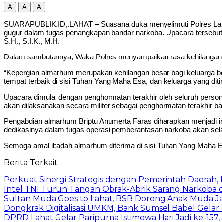
A
A
A
SUARAPUBLIK.ID,.LAHAT – Suasana duka menyelimuti Polres Lahat
gugur dalam tugas penangkapan bandar narkoba. Upacara tersebut d
S.H., S.I.K., M.H.
Dalam sambutannya, Waka Polres menyampaikan rasa kehilangan me
“Kepergian almarhum merupakan kehilangan besar bagi keluarga b
tempat terbaik di sisi Tuhan Yang Maha Esa, dan keluarga yang diti
Upacara dimulai dengan penghormatan terakhir oleh seluruh perso
akan dilaksanakan secara militer sebagai penghormatan terakhir b
Pengabdian almarhum Briptu Anumerta Faras diharapkan menjadi in
dedikasinya dalam tugas operasi pemberantasan narkoba akan sel
Semoga amal ibadah almarhum diterima di sisi Tuhan Yang Maha Esa
Berita Terkait
Perkuat Sinergi Strategis dengan Pemerintah Daerah
Intel TNI Turun Tangan Obrak-Abrik Sarang Narkoba d
Sultan Muda Goes to Lahat, BSB Dorong Anak Muda 
Dongkrak Digitalisasi UMKM, Bank Sumsel Babel Gelar
DPRD Lahat Gelar Paripurna Istimewa Hari Jadi ke-