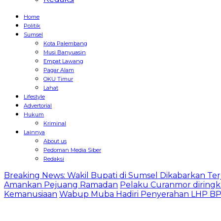
Home
Politik
Sumsel
Kota Palembang
Musi Banyuasin
Empat Lawang
Pagar Alam
OKU Timur
Lahat
Lifestyle
Advertorial
Hukum
Kriminal
Lainnya
About us
Pedoman Media Siber
Redaksi
Breaking News: Wakil Bupati di Sumsel Dikabarkan Terj
Amankan Pejuang Ramadan
Pelaku Curanmor diringk
Kemanusiaan
Wabup Muba Hadiri Penyerahan LHP BPK