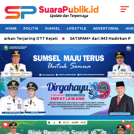
HOME
POLITIK
SUMSEL
LIFESTYLE
ADVERTORIAL
HUK
 Terjaring OTT Kejati
SATSPAM+ dari IM3 Hadirkan Perlindu