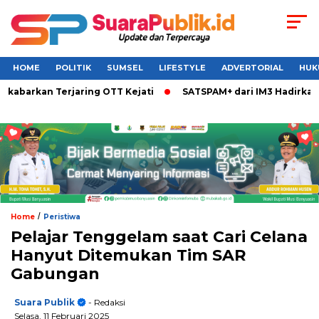
HOME
POLITIK
SUMSEL
LIFESTYLE
ADVERTORIAL
HUK
ikabarkan Terjaring OTT Kejati
SATSPAM+ dari IM3 Hadirkan 
/
Home
Peristiwa
Pelajar Tenggelam saat Cari Celana
Hanyut Ditemukan Tim SAR
Gabungan
Suara Publik
- Redaksi
Selasa, 11 Februari 2025