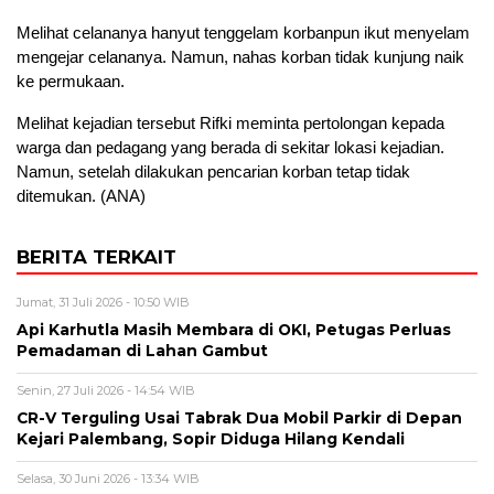
Melihat celananya hanyut tenggelam korbanpun ikut menyelam
mengejar celananya. Namun, nahas korban tidak kunjung naik
ke permukaan.
Melihat kejadian tersebut Rifki meminta pertolongan kepada
warga dan pedagang yang berada di sekitar lokasi kejadian.
Namun, setelah dilakukan pencarian korban tetap tidak
ditemukan. (ANA)
BERITA TERKAIT
Jumat, 31 Juli 2026 - 10:50 WIB
Api Karhutla Masih Membara di OKI, Petugas Perluas
Pemadaman di Lahan Gambut
Senin, 27 Juli 2026 - 14:54 WIB
CR-V Terguling Usai Tabrak Dua Mobil Parkir di Depan
Kejari Palembang, Sopir Diduga Hilang Kendali
Selasa, 30 Juni 2026 - 13:34 WIB