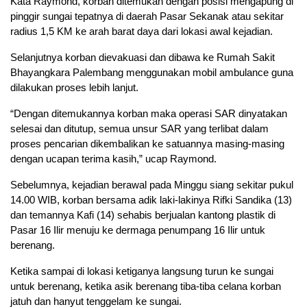
Kata Raymond, korban ditemukan dengan posisi mengapung di
pinggir sungai tepatnya di daerah Pasar Sekanak atau sekitar
radius 1,5 KM ke arah barat daya dari lokasi awal kejadian.
Selanjutnya korban dievakuasi dan dibawa ke Rumah Sakit
Bhayangkara Palembang menggunakan mobil ambulance guna
dilakukan proses lebih lanjut.
“Dengan ditemukannya korban maka operasi SAR dinyatakan
selesai dan ditutup, semua unsur SAR yang terlibat dalam
proses pencarian dikembalikan ke satuannya masing-masing
dengan ucapan terima kasih,” ucap Raymond.
Sebelumnya, kejadian berawal pada Minggu siang sekitar pukul
14.00 WIB, korban bersama adik laki-lakinya Rifki Sandika (13)
dan temannya Kafi (14) sehabis berjualan kantong plastik di
Pasar 16 Ilir menuju ke dermaga penumpang 16 Ilir untuk
berenang.
Ketika sampai di lokasi ketiganya langsung turun ke sungai
untuk berenang, ketika asik berenang tiba-tiba celana korban
jatuh dan hanyut tenggelam ke sungai.