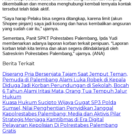
dikembalikan dan mencoba menghubungi kembali ternyata kontak
tersebut telah tidak aktif.
“Saya harap Pelaku bisa segera ditangkap, karena limit (akun
Shopee pinjam) saya jadi kosong dan harus kembalikan angsuran
yang sudah cair itu,” ujarnya.
Sementara, Panit SPKT Polrestabes Palembang, Ipda Yudi
membenarkan adanya laporan korban terkait penipuan. “Laporan
korban telah kita terima dan akan segera ditindaklanjuti oleh
Satreskrim Polrestabes Palembang,” ujarnya. (ANA)
Berita Terkait
Diserang Pria Bersenjata Tajam Saat Jemput Teman,
Pemuda di Palembang Alami Luka Robek di Kepala
Diduga Jadi Korban Perundungan di Sekolah, Bocah
6 Tahun Alami Iritasi Mata, Orang Tua Tempuh Jalur
Hukum
Kuasa Hukum Sucipto Wijaya Gugat SP3 Polda
Sumsel, Nilai Penghentian Penyidikan Janggal
Kapolrestabes Palembang: Media dan Aktivis Pilar
Strategis Menjaga Kamtibmas di Era Digital
Pelayanan Kepolisian Di Polrestabes Palembang
Gratis