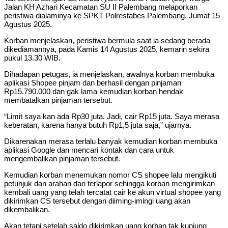
Jalan KH Azhari Kecamatan SU II Palembang melaporkan
peristiwa dialaminya ke SPKT Polrestabes Palembang, Jumat 15
Agustus 2025.
Korban menjelaskan, peristiwa bermula saat ia sedang berada
dikediamannya, pada Kamis 14 Agustus 2025, kemarin sekira
pukul 13.30 WIB.
Dihadapan petugas, ia menjelaskan, awalnya korban membuka
aplikasi Shopee pinjam dan berhasil dengan pinjaman
Rp15.790.000 dan gak lama kemudian korban hendak
membatalkan pinjaman tersebut.
“Limit saya kan ada Rp30 juta. Jadi, cair Rp15 juta. Saya merasa
keberatan, karena hanya butuh Rp1,5 juta saja,” ujarnya.
Dikarenakan merasa terlalu banyak kemudian korban membuka
aplikasi Google dan mencari kontak dan cara untuk
mengembalikan pinjaman tersebut.
Kemudian korban menemukan nomor CS shopee lalu mengikuti
petunjuk dan arahan dari terlapor sehingga korban mengirimkan
kembali uang yang telah tercatat cair ke akun virtual shopee yang
dikirimkan CS tersebut dengan diiming-imingi uang akan
dikembalikan.
Akan tetapi setelah saldo dikirimkan uang korban tak kunjung