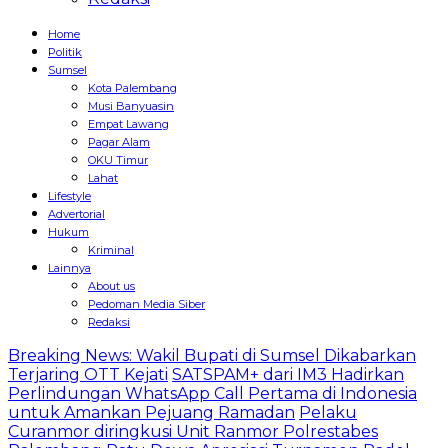
Home
Politik
Sumsel
Kota Palembang
Musi Banyuasin
Empat Lawang
Pagar Alam
OKU Timur
Lahat
Lifestyle
Advertorial
Hukum
Kriminal
Lainnya
About us
Pedoman Media Siber
Redaksi
Breaking News: Wakil Bupati di Sumsel Dikabarkan
Terjaring OTT Kejati
SATSPAM+ dari IM3 Hadirkan
Perlindungan WhatsApp Call Pertama di Indonesia
untuk Amankan Pejuang Ramadan
Pelaku
Curanmor diringkusi Unit Ranmor Polrestabes