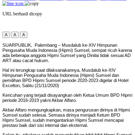
URL berhasil dicopy
A
A
A
SUARPUBLIK, Palembang – Musdalub ke-XIV Himpunan
Pengusaha Muda Indonesia (Hipmi) Sumsel, sempat ricuh karena
ada beberapa anggota Hipmi Sumsel yang Dinilai tidak sesuai AD
ART atau cacat hukum.
Hal ini terungkap saat dilaksanakannya, Musdalub ke-XIV
Himpunan Pengusaha Muda Indonesia (Hipmi) Sumsel dan
pemilihan BPD Hipmi Sumsel periode 2020-2023 digelar di Hotel
Excelton, Sabtu (21/11/2020)
Kericuhan yang terjadi disayangkan oleh Ketua Umum BPD Hipmi
periode 2016-2019 yakni Akbar Alfaro.
Akbar Alfaro mengungkapkan, masa pengurusan dirinya di Hipmi
Sumsel sudah selesai. Semasa dirinya menjadi Ketum BPD
Hipmi Sumsel, sudah mengantarkan Hipmi Sumsel mencapai
prestasi baik dari sisi internal dan eksternal.
Selain itu, pihaknya sudah menumbuhkan bibit bibit Hipmi Sumsel.