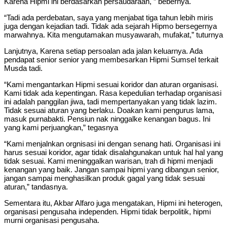
Karena Hipmi ini berdasarkan persaudaraan, ” bebernya.
“Tadi ada perdebatan, saya yang menjabat tiga tahun lebih miris
juga dengan kejadian tadi. Tidak ada sejarah Hipmo bersegernya
marwahnya. Kita mengutamakan musyawarah, mufakat,” tuturnya
Lanjutnya, Karena setiap persoalan ada jalan keluarnya. Ada
pendapat senior senior yang membesarkan Hipmi Sumsel terkait
Musda tadi.
“Kami mengantarkan Hipmi sesuai koridor dan aturan organisasi.
Kami tidak ada kepentingan. Rasa kepedulian terhadap organisasi
ini adalah panggilan jiwa, tadi mempertanyakan yang tidak lazim.
Tidak sesuai aturan yang berlaku. Doakan kami pengurus lama,
masuk purnabakti. Pensiun nak ninggalke kenangan bagus. Ini
yang kami perjuangkan,” tegasnya
“Kami menjalnkan orgnisasi ini dengan senang hati. Organisasi ini
harus sesuai koridor, agar tidak disalahgunakan untuk hal hal yang
tidak sesuai. Kami meninggalkan warisan, trah di hipmi menjadi
kenangan yang baik. Jangan sampai hipmi yang dibangun senior,
jangan sampai menghasilkan produk gagal yang tidak sesuai
aturan,” tandasnya.
Sementara itu, Akbar Alfaro juga mengatakan, Hipmi ini heterogen,
organisasi pengusaha independen. Hipmi tidak berpolitik, hipmi
murni organisasi pengusaha.