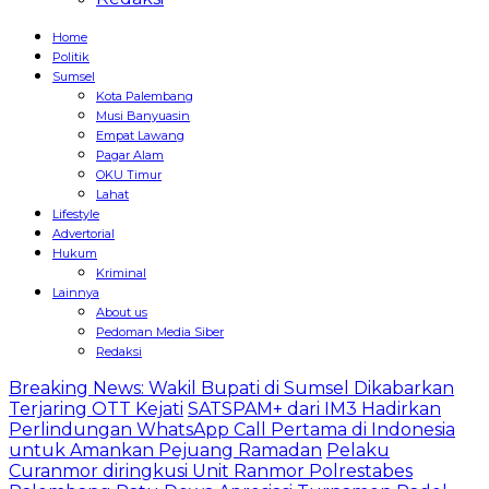
Home
Politik
Sumsel
Kota Palembang
Musi Banyuasin
Empat Lawang
Pagar Alam
OKU Timur
Lahat
Lifestyle
Advertorial
Hukum
Kriminal
Lainnya
About us
Pedoman Media Siber
Redaksi
Breaking News: Wakil Bupati di Sumsel Dikabarkan
Terjaring OTT Kejati
SATSPAM+ dari IM3 Hadirkan
Perlindungan WhatsApp Call Pertama di Indonesia
untuk Amankan Pejuang Ramadan
Pelaku
Curanmor diringkusi Unit Ranmor Polrestabes