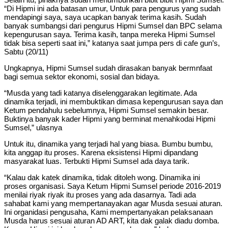
“Di Hipmi ini ada batasan umur, Untuk para pengurus yang sudah
mendapingi saya, saya ucapkan banyak terima kasih. Sudah
banyak sumbangsi dari pengurus Hipmi Sumsel dan BPC selama
kepengurusan saya. Terima kasih, tanpa mereka Hipmi Sumsel
tidak bisa seperti saat ini,” katanya saat jumpa pers di cafe gun’s,
Sabtu (20/11)
Ungkapnya, Hipmi Sumsel sudah dirasakan banyak bermnfaat
bagi semua sektor ekonomi, sosial dan bidaya.
“Musda yang tadi katanya diselenggarakan legitimate. Ada
dinamika terjadi, ini membuktikan dimasa kepengurusan saya dan
Ketum pendahulu sebelumnya, Hipmi Sumsel semakin besar.
Buktinya banyak kader Hipmi yang berminat menahkodai Hipmi
Sumsel,” ulasnya
Untuk itu, dinamika yang terjadi hal yang biasa. Bumbu bumbu,
kita anggap itu proses. Karena eksistensi Hipmi dipandang
masyarakat luas. Terbukti Hipmi Sumsel ada daya tarik.
“Kalau dak katek dinamika, tidak ditoleh wong. Dinamika ini
proses organisasi. Saya Ketum Hipmi Sumsel periode 2016-2019
menilai riyak riyak itu proses yang ada dasarnya. Tadi ada
sahabat kami yang mempertanayakan agar Musda sesuai aturan.
Ini organidasi pengusaha, Kami mempertanyakan pelaksanaan
Musda harus sesuai aturan AD ART, kita dak galak diadu domba.