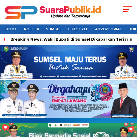
HOME
POLITIK
SUMSEL
LIFESTYLE
ADVERTORIAL
HUK
Breaking News: Wakil Bupati di Sumsel Dikabarkan Terjaring 