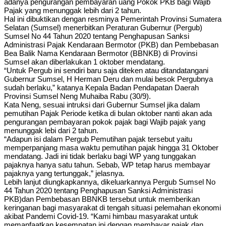
adanya pengurangan pembayaran uang Pokok PKB bagi Wajib
Pajak yang menunggak lebih dari 2 tahun.
Hal ini dibuktikan dengan resminya Pemerintah Provinsi Sumatera
Selatan (Sumsel) menerbitkan Peraturan Gubernur (Pergub)
Sumsel No 44 Tahun 2020 tentang Penghapusan Sanksi
Administrasi Pajak Kendaraan Bermotor (PKB) dan Pembebasan
Bea Balik Nama Kendaraan Bermotor (BBNKB) di Provinsi
Sumsel akan diberlakukan 1 oktober mendatang.
“Untuk Pergub ini sendiri baru saja diteken atau ditandatangani
Gubernur Sumsel, H Herman Deru dan mulai besok Pergubnya
sudah berlaku,” katanya Kepala Badan Pendapatan Daerah
Provinsi Sumsel Neng Muhaiba Rabu (30/9).
Kata Neng, sesuai intruksi dari Gubernur Sumsel jika dalam
pemutihan Pajak Periode ketika di bulan oktober nanti akan ada
pengurangan pembayaran pokok pajak bagi Wajib pajak yang
menunggak lebi dari 2 tahun.
“
Adapun isi dalam Pergub Pemutihan pajak tersebut yaitu
memperpanjang masa waktu pemutihan pajak hingga 31 Oktober
mendatang. Jadi ini tidak berlaku bagi WP yang tunggakan
pajaknya hanya satu tahun. Sebab, WP tetap harus membayar
pajaknya yang tertunggak,” jelasnya.
Lebih lanjut diungkapkannya, dikeluarkannya Pergub Sumsel No
44 Tahun 2020 tentang Penghapusan Sanksi Administrasi
PKB)dan Pembebasan BBNKB tersebut untuk memberikan
keringanan bagi masyarakat di tengah situasi pelemahan ekonomi
akibat Pandemi Covid-19. “Kami himbau masyarakat untuk
memanfaatkan kesempatan ini dengan membayar pajak dan