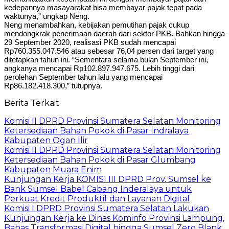
kedepannya masayarakat bisa membayar pajak tepat pada
waktunya,” ungkap Neng.
Neng menambahkan, kebijakan pemutihan pajak cukup
mendongkrak penerimaan daerah dari sektor PKB. Bahkan hingga
29 September 2020, realisasi PKB sudah mencapai
Rp760.355.047.546 atau sebesar 76,04 persen dari target yang
ditetapkan tahun ini. “Sementara selama bulan September ini,
angkanya mencapai Rp102.897.947.675. Lebih tinggi dari
perolehan September tahun lalu yang mencapai
Rp86.182.418.300,” tutupnya.
Berita Terkait
Komisi II DPRD Provinsi Sumatera Selatan Monitoring
Ketersediaan Bahan Pokok di Pasar Indralaya
Kabupaten Ogan Ilir
Komisi II DPRD Provinsi Sumatera Selatan Monitoring
Ketersediaan Bahan Pokok di Pasar Glumbang
Kabupaten Muara Enim
Kunjungan Kerja KOMISI III DPRD Prov. Sumsel ke
Bank Sumsel Babel Cabang Inderalaya untuk
Perkuat Kredit Produktif dan Layanan Digital
Komisi I DPRD Provinsi Sumatera Selatan Lakukan
Kunjungan Kerja ke Dinas Kominfo Provinsi Lampung,
Bahas Transformasi Digital hingga Sumsel Zero Blank