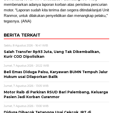
membenarkan adanya laporan korban atas peristiwa pencurian
motor. “Laporan sudah kita terima dan segera ditindaklanjuti Unit
Ranmor, untuk dilakukan penyelidikan dan menangkap pelaku,”
tegasnya. (ANA)
BERITA TERKAIT
Sabtu, 8 Agustus 2026 - 16:41 WIB
Salah Transfer Rp93 Juta, Uang Tak Dikembalikan,
Kurir COD Dipolisikan
Jumat, 7 Agustus 2026 - 20:22 WIB
Beli Emas Diduga Palsu, Karyawan BUMN Tempuh Jalur
Hukum usai Dilaporkan Balik
Jumat, 7 Agustus 2026 - 13:05 WIB
Motor Raib di Parkiran RSUD Bari Palembang, Keluarga
Pasien Jadi Korban Curanmor
Jumat, 7 Agustus 2026 - 13:00 WIB
Diduga Dibacok Tetangga Usai Cekcok, IRT di