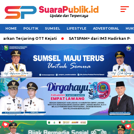
HOME
POLITIK
SUMSEL
LIFESTYLE
ADVERTORIAL
HUK
rkan Terjaring OTT Kejati
SATSPAM+ dari IM3 Hadirkan Perl