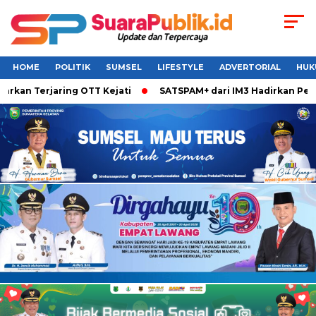
HOME
POLITIK
SUMSEL
LIFESTYLE
ADVERTORIAL
HUK
an Terjaring OTT Kejati
SATSPAM+ dari IM3 Hadirkan Perlin