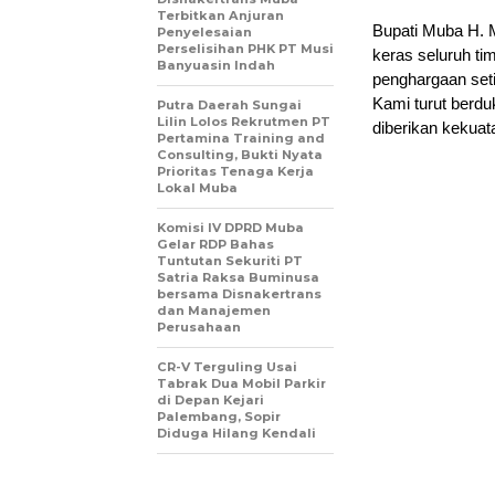
Terbitkan Anjuran
Bupati Muba H. M
Penyelesaian
Perselisihan PHK PT Musi
keras seluruh ti
Banyuasin Indah
penghargaan seti
Kami turut berdu
Putra Daerah Sungai
Lilin Lolos Rekrutmen PT
diberikan kekuat
Pertamina Training and
Consulting, Bukti Nyata
Prioritas Tenaga Kerja
Lokal Muba
Komisi IV DPRD Muba
Gelar RDP Bahas
Tuntutan Sekuriti PT
Satria Raksa Buminusa
bersama Disnakertrans
dan Manajemen
Perusahaan
CR-V Terguling Usai
Tabrak Dua Mobil Parkir
di Depan Kejari
Palembang, Sopir
Diduga Hilang Kendali