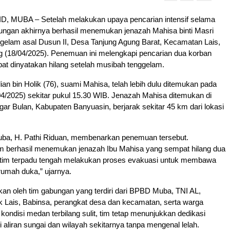
 MUBA – Setelah melakukan upaya pencarian intensif selama
bungan akhirnya berhasil menemukan jenazah Mahisa binti Masri
ggelam asal Dusun II, Desa Tanjung Agung Barat, Kecamatan Lais,
g (18/04/2025). Penemuan ini melengkapi pencarian dua korban
at dinyatakan hilang setelah musibah tenggelam.
an bin Holik (76), suami Mahisa, telah lebih dulu ditemukan pada
4/2025) sekitar pukul 15.30 WIB. Jenazah Mahisa ditemukan di
ar Bulan, Kabupaten Banyuasin, berjarak sekitar 45 km dari lokasi
a, H. Pathi Riduan, membenarkan penemuan tersebut.
tim berhasil menemukan jenazah Ibu Mahisa yang sempat hilang dua
ini tim terpadu tengah melakukan proses evakuasi untuk membawa
rumah duka,” ujarnya.
kan oleh tim gabungan yang terdiri dari BPBD Muba, TNI AL,
k Lais, Babinsa, perangkat desa dan kecamatan, serta warga
kondisi medan terbilang sulit, tim tetap menunjukkan dedikasi
i aliran sungai dan wilayah sekitarnya tanpa mengenal lelah.