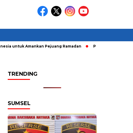
esia untuk Amankan Pejuang Ramadan
Pelaku Curanmor dirin
TRENDING
SUMSEL