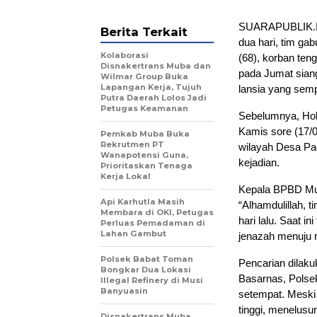
SUARAPUBLIK.ID,
Berita Terkait
dua hari, tim ga
Kolaborasi
(68), korban ten
Disnakertrans Muba dan
pada Jumat sian
Wilmar Group Buka
Lapangan Kerja, Tujuh
lansia yang semp
Putra Daerah Lolos Jadi
Petugas Keamanan
Sebelumnya, Holi
Kamis sore (17/0
Pemkab Muba Buka
Rekrutmen PT
wilayah Desa Pag
Wanapotensi Guna,
kejadian.
Prioritaskan Tenaga
Kerja Lokal
Kepala BPBD Mub
Api Karhutla Masih
“Alhamdulillah, 
Membara di OKI, Petugas
hari lalu. Saat 
Perluas Pemadaman di
Lahan Gambut
jenazah menuju 
Polsek Babat Toman
Pencarian dilaku
Bongkar Dua Lokasi
Basarnas, Polse
Illegal Refinery di Musi
Banyuasin
setempat. Meski 
tinggi, menelusur
Disnakertrans Muba