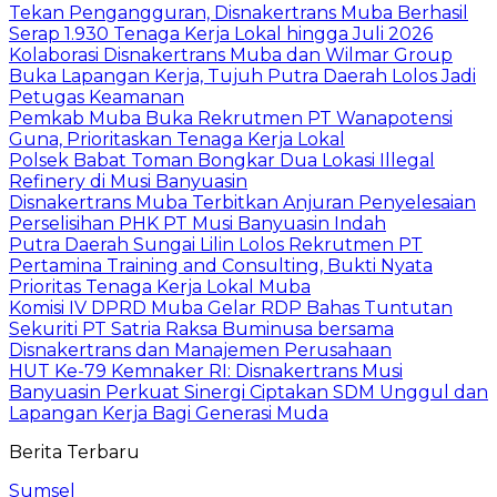
Tekan Pengangguran, Disnakertrans Muba Berhasil
Serap 1.930 Tenaga Kerja Lokal hingga Juli 2026
Kolaborasi Disnakertrans Muba dan Wilmar Group
Buka Lapangan Kerja, Tujuh Putra Daerah Lolos Jadi
Petugas Keamanan
Pemkab Muba Buka Rekrutmen PT Wanapotensi
Guna, Prioritaskan Tenaga Kerja Lokal
Polsek Babat Toman Bongkar Dua Lokasi Illegal
Refinery di Musi Banyuasin
Disnakertrans Muba Terbitkan Anjuran Penyelesaian
Perselisihan PHK PT Musi Banyuasin Indah
Putra Daerah Sungai Lilin Lolos Rekrutmen PT
Pertamina Training and Consulting, Bukti Nyata
Prioritas Tenaga Kerja Lokal Muba
Komisi IV DPRD Muba Gelar RDP Bahas Tuntutan
Sekuriti PT Satria Raksa Buminusa bersama
Disnakertrans dan Manajemen Perusahaan
HUT Ke-79 Kemnaker RI: Disnakertrans Musi
Banyuasin Perkuat Sinergi Ciptakan SDM Unggul dan
Lapangan Kerja Bagi Generasi Muda
Berita Terbaru
Sumsel