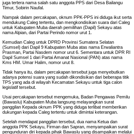
juga tertera nama salah satu anggota PPS dari Desa Bailangu
Timur, Sobirin Naufal.
Nampak dalam percakapan, oknum PPK-PPS ini diduga ikut serta
mendukung Caleg tertentu, dan mengkondisikan suara dari Caleg
untuk Kabupaten Muba daerah pemilihan (Dapil) Sekayu atas
nama Alpian, dari Partai Perindo nomor urut 1.
Kemudian Caleg untuk DPRD Provinsi Sumatera Selatan
(Sumsel) dari Dapil 9 Kabupaten Muba atas nama Erwaliantra
Prasman, Partai Nasdem nomor urut 6. Sementara untuk DPR RI
Dapil Sumsel 1 dari Partai Amanat Nasional (PAN) atas nama
Kms HM. Umar Halim, nomor urut 8.
Tidak hanya itu, dalam percakapan tersebut juga menyebutkan
adanya potensi suara yang sudah dikondisikan dari beberapa titik
TPS yang ada di wilayah Kecamatan Sekayu untuk tiga calon
legislatif tersebut.
Usai percakapan tersebut mengemuka, Badan Pengawas Pemilu
(Bawaslu) Kabupaten Muba langsung melayangkan surat
panggilan Kepada oknum PPK yang diduga terlibat memberikan
dukungan kepada Caleg tertentu untuk dimintai keterangan.
Setelah mendapat panggilan tersebut, dua nama Ketua dan
anggota PPK Sekayu, Firman dan Sapran, menyampaikan surat
pengunduran diri kepada pihak Bawaslu yang disampaikan melalui