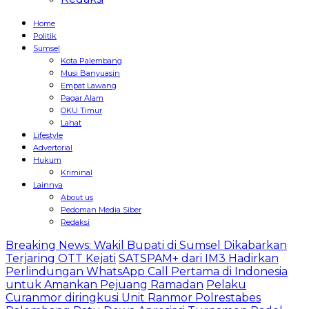
Home
Politik
Sumsel
Kota Palembang
Musi Banyuasin
Empat Lawang
Pagar Alam
OKU Timur
Lahat
Lifestyle
Advertorial
Hukum
Kriminal
Lainnya
About us
Pedoman Media Siber
Redaksi
Breaking News: Wakil Bupati di Sumsel Dikabarkan
Terjaring OTT Kejati
SATSPAM+ dari IM3 Hadirkan
Perlindungan WhatsApp Call Pertama di Indonesia
untuk Amankan Pejuang Ramadan
Pelaku
Curanmor diringkusi Unit Ranmor Polrestabes