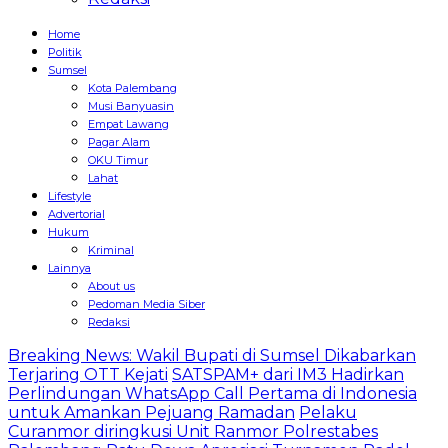
Home
Politik
Sumsel
Kota Palembang
Musi Banyuasin
Empat Lawang
Pagar Alam
OKU Timur
Lahat
Lifestyle
Advertorial
Hukum
Kriminal
Lainnya
About us
Pedoman Media Siber
Redaksi
Breaking News: Wakil Bupati di Sumsel Dikabarkan
Terjaring OTT Kejati
SATSPAM+ dari IM3 Hadirkan
Perlindungan WhatsApp Call Pertama di Indonesia
untuk Amankan Pejuang Ramadan
Pelaku
Curanmor diringkusi Unit Ranmor Polrestabes