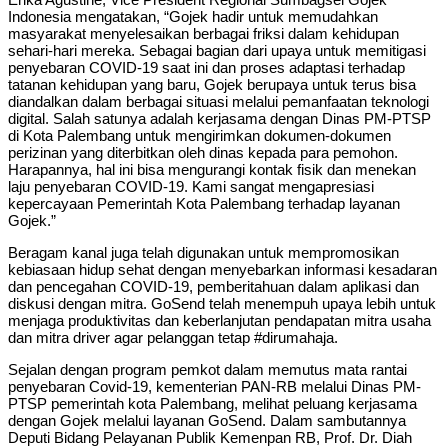
Indonesia mengatakan, “Gojek hadir untuk memudahkan
masyarakat menyelesaikan berbagai friksi dalam kehidupan
sehari-hari mereka. Sebagai bagian dari upaya untuk memitigasi
penyebaran COVID-19 saat ini dan proses adaptasi terhadap
tatanan kehidupan yang baru, Gojek berupaya untuk terus bisa
diandalkan dalam berbagai situasi melalui pemanfaatan teknologi
digital. Salah satunya adalah kerjasama dengan Dinas PM-PTSP
di Kota Palembang untuk mengirimkan dokumen-dokumen
perizinan yang diterbitkan oleh dinas kepada para pemohon.
Harapannya, hal ini bisa mengurangi kontak fisik dan menekan
laju penyebaran COVID-19. Kami sangat mengapresiasi
kepercayaan Pemerintah Kota Palembang terhadap layanan
Gojek.”
Beragam kanal juga telah digunakan untuk mempromosikan
kebiasaan hidup sehat dengan menyebarkan informasi kesadaran
dan pencegahan COVID-19, pemberitahuan dalam aplikasi dan
diskusi dengan mitra. GoSend telah menempuh upaya lebih untuk
menjaga produktivitas dan keberlanjutan pendapatan mitra usaha
dan mitra driver agar pelanggan tetap #dirumahaja.
Sejalan dengan program pemkot dalam memutus mata rantai
penyebaran Covid-19, kementerian PAN-RB melalui Dinas PM-
PTSP pemerintah kota Palembang, melihat peluang kerjasama
dengan Gojek melalui layanan GoSend. Dalam sambutannya
Deputi Bidang Pelayanan Publik Kemenpan RB, Prof. Dr. Diah