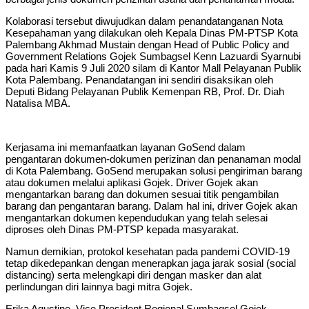
Kolaborasi tersebut diwujudkan dalam penandatanganan Nota
Kesepahaman yang dilakukan oleh Kepala Dinas PM-PTSP Kota
Palembang Akhmad Mustain dengan Head of Public Policy and
Government Relations Gojek Sumbagsel Kenn Lazuardi Syarnubi
pada hari Kamis 9 Juli 2020 silam di Kantor Mall Pelayanan Publik
Kota Palembang. Penandatangan ini sendiri disaksikan oleh
Deputi Bidang Pelayanan Publik Kemenpan RB, Prof. Dr. Diah
Natalisa MBA.
Kerjasama ini memanfaatkan layanan GoSend dalam
pengantaran dokumen-dokumen perizinan dan penanaman modal
di Kota Palembang. GoSend merupakan solusi pengiriman barang
atau dokumen melalui aplikasi Gojek. Driver Gojek akan
mengantarkan barang dan dokumen sesuai titik pengambilan
barang dan pengantaran barang. Dalam hal ini, driver Gojek akan
mengantarkan dokumen kependudukan yang telah selesai
diproses oleh Dinas PM-PTSP kepada masyarakat.
Namun demikian, protokol kesehatan pada pandemi COVID-19
tetap dikedepankan dengan menerapkan jaga jarak sosial (social
distancing) serta melengkapi diri dengan masker dan alat
perlindungan diri lainnya bagi mitra Gojek.
Erika Agustine, Vice President Regional Sumbagsel Gojek