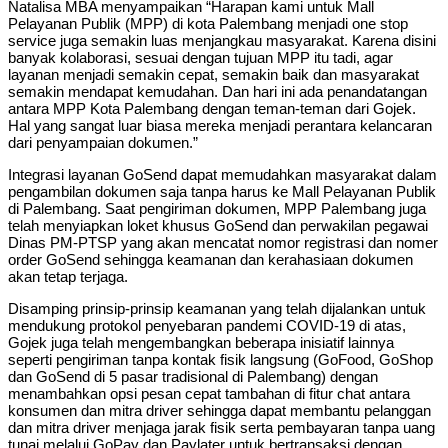
Natalisa MBA menyampaikan “Harapan kami untuk Mall
Pelayanan Publik (MPP) di kota Palembang menjadi one stop
service juga semakin luas menjangkau masyarakat. Karena disini
banyak kolaborasi, sesuai dengan tujuan MPP itu tadi, agar
layanan menjadi semakin cepat, semakin baik dan masyarakat
semakin mendapat kemudahan. Dan hari ini ada penandatangan
antara MPP Kota Palembang dengan teman-teman dari Gojek.
Hal yang sangat luar biasa mereka menjadi perantara kelancaran
dari penyampaian dokumen.”
Integrasi layanan GoSend dapat memudahkan masyarakat dalam
pengambilan dokumen saja tanpa harus ke Mall Pelayanan Publik
di Palembang. Saat pengiriman dokumen, MPP Palembang juga
telah menyiapkan loket khusus GoSend dan perwakilan pegawai
Dinas PM-PTSP yang akan mencatat nomor registrasi dan nomer
order GoSend sehingga keamanan dan kerahasiaan dokumen
akan tetap terjaga.
Disamping prinsip-prinsip keamanan yang telah dijalankan untuk
mendukung protokol penyebaran pandemi COVID-19 di atas,
Gojek juga telah mengembangkan beberapa inisiatif lainnya
seperti pengiriman tanpa kontak fisik langsung (GoFood, GoShop
dan GoSend di 5 pasar tradisional di Palembang) dengan
menambahkan opsi pesan cepat tambahan di fitur chat antara
konsumen dan mitra driver sehingga dapat membantu pelanggan
dan mitra driver menjaga jarak fisik serta pembayaran tanpa uang
tunai melalui GoPay dan Paylater untuk bertransaksi dengan