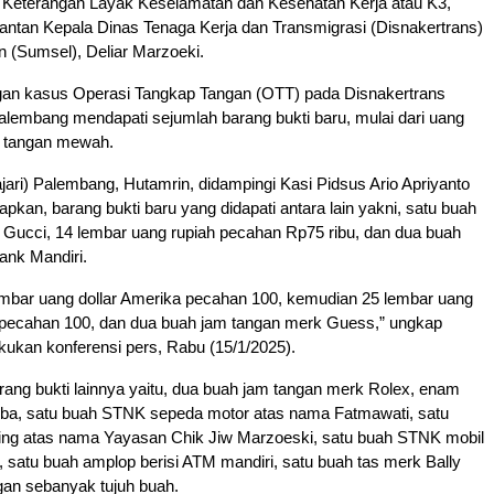
t Keterangan Layak Keselamatan dan Kesehatan Kerja atau K3,
antan Kepala Dinas Tenaga Kerja dan Transmigrasi (Disnakertrans)
 (Sumsel), Deliar Marzoeki.
an kasus Operasi Tangkap Tangan (OTT) pada Disnakertrans
alembang mendapati sejumlah barang bukti baru, mulai dari uang
m tangan mewah.
ajari) Palembang, Hutamrin, didampingi Kasi Pidsus Ario Apriyanto
kan, barang bukti baru yang didapati antara lain yakni, satu buah
 Gucci, 14 lembar uang rupiah pecahan Rp75 ribu, dan dua buah
ank Mandiri.
embar uang dollar Amerika pecahan 100, kemudian 25 lembar uang
a pecahan 100, dan dua buah jam tangan merk Guess,” ungkap
akukan konferensi pers, Rabu (15/1/2025).
arang bukti lainnya yaitu, dua buah jam tangan merk Rolex, enam
iba, satu buah STNK sepeda motor atas nama Fatmawati, satu
ing atas nama Yayasan Chik Jiw Marzoeski, satu buah STNK mobil
 satu buah amplop berisi ATM mandiri, satu buah tas merk Bally
ngan sebanyak tujuh buah.