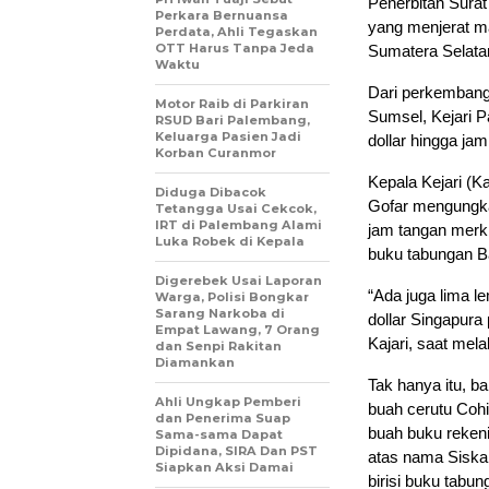
Penerbitan Sura
Perkara Bernuansa
yang menjerat m
Perdata, Ahli Tegaskan
OTT Harus Tanpa Jeda
Sumatera Selatan
Waktu
Dari perkembang
Motor Raib di Parkiran
Sumsel, Kejari P
RSUD Bari Palembang,
Keluarga Pasien Jadi
dollar hingga ja
Korban Curanmor
Kepala Kejari (K
Diduga Dibacok
Gofar mengungkap
Tetangga Usai Cekcok,
IRT di Palembang Alami
jam tangan merk
Luka Robek di Kepala
buku tabungan B
Digerebek Usai Laporan
“Ada juga lima l
Warga, Polisi Bongkar
Sarang Narkoba di
dollar Singapur
Empat Lawang, 7 Orang
Kajari, saat mel
dan Senpi Rakitan
Diamankan
Tak hanya itu, b
Ahli Ungkap Pemberi
buah cerutu Coh
dan Penerima Suap
buah buku reken
Sama-sama Dapat
Dipidana, SIRA Dan PST
atas nama Siska,
Siapkan Aksi Damai
birisi buku tabu