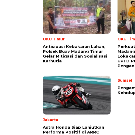
OKU Timur
OKU Tim
Antisipasi Kebakaran Lahan,
Perkuat
Polsek Buay Madang Timur
Madang 
Gelar Mitigasi dan Sosialisasi
Lokakar
Karhutla
UPTD P
Pengan
Sumsel
Pengama
Kehidup
Jakarta
Astra Honda Siap Lanjutkan
Performa Positif di ARRC