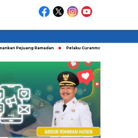
an Pejuang Ramadan
Pelaku Curanmor diringkusi Unit Ranmo