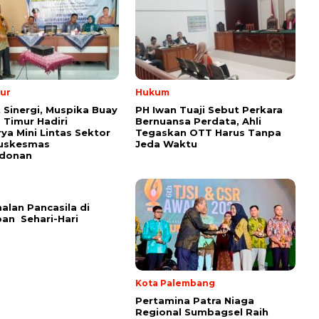
ur
Hukum
 Sinergi, Muspika Buay
PH Iwan Tuaji Sebut Perkara
Timur Hadiri
Bernuansa Perdata, Ahli
ya Mini Lintas Sektor
Tegaskan OTT Harus Tanpa
uskesmas
Jeda Waktu
donan
lan Pancasila di
an Sehari-Hari
Kota Palembang
Pertamina Patra Niaga
Regional Sumbagsel Raih