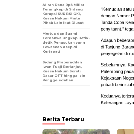
Aliran Dana Rp8 Miliar
“Kemudian satu 
Terungkap di Sidang
Korupsi KUR BSI OKI,
dengan Nomor Po
Kuasa Hukum Minta
Tanda Coba Kend
Pihak Lain Ikut Diusut
penyitaan),“ tega
Mertua dan Suami
Terdakwa Ungkap Detik-
Adapun beberapa
detik Penusukan yang
di Tanjung Baran
Tewaskan Asep di
Kertapati
penyegelan di ru
Sidang Praperadilan
Sebelumnya, Kadi
Iwan Tuaji Berlanjut,
Palembang pada J
Kuasa Hukum Soroti
Dasar OTT hingga Izin
Kejaksaan Neger
Penggeledahan
pribadi berinisia
Keduanya terjera
Keterangan Laya
Berita Terbaru