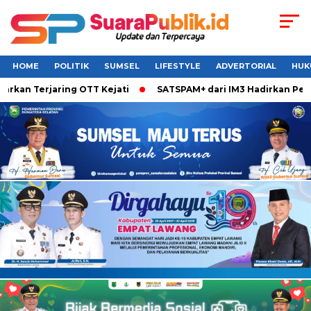
HOME
POLITIK
SUMSEL
LIFESTYLE
ADVERTORIAL
HUK
Terjaring OTT Kejati
SATSPAM+ dari IM3 Hadirkan Perlindun