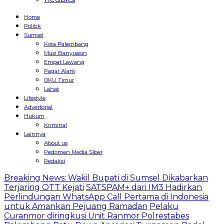
Home
Politik
Sumsel
Kota Palembang
Musi Banyuasin
Empat Lawang
Pagar Alam
OKU Timur
Lahat
Lifestyle
Advertorial
Hukum
Kriminal
Lainnya
About us
Pedoman Media Siber
Redaksi
Breaking News: Wakil Bupati di Sumsel Dikabarkan
Terjaring OTT Kejati
SATSPAM+ dari IM3 Hadirkan
Perlindungan WhatsApp Call Pertama di Indonesia
untuk Amankan Pejuang Ramadan
Pelaku
Curanmor diringkusi Unit Ranmor Polrestabes