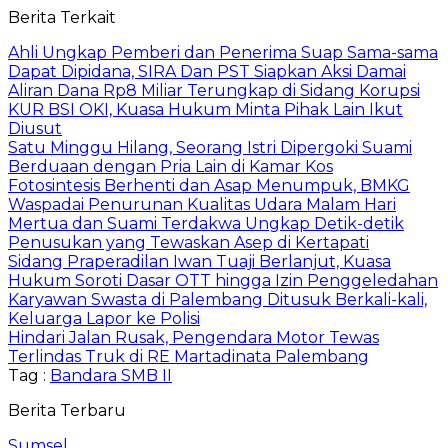
Berita Terkait
Ahli Ungkap Pemberi dan Penerima Suap Sama-sama
Dapat Dipidana, SIRA Dan PST Siapkan Aksi Damai
Aliran Dana Rp8 Miliar Terungkap di Sidang Korupsi
KUR BSI OKI, Kuasa Hukum Minta Pihak Lain Ikut
Diusut
Satu Minggu Hilang, Seorang Istri Dipergoki Suami
Berduaan dengan Pria Lain di Kamar Kos
Fotosintesis Berhenti dan Asap Menumpuk, BMKG
Waspadai Penurunan Kualitas Udara Malam Hari
Mertua dan Suami Terdakwa Ungkap Detik-detik
Penusukan yang Tewaskan Asep di Kertapati
Sidang Praperadilan Iwan Tuaji Berlanjut, Kuasa
Hukum Soroti Dasar OTT hingga Izin Penggeledahan
Karyawan Swasta di Palembang Ditusuk Berkali-kali,
Keluarga Lapor ke Polisi
Hindari Jalan Rusak, Pengendara Motor Tewas
Terlindas Truk di RE Martadinata Palembang
Tag :
Bandara SMB II
Berita Terbaru
Sumsel