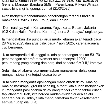
kita hitung jumlah seat-nya itu ada 21.768 seat,” ujar Executive
General Manager Bandara SMB II Palembang, R Iwan Winaya
saat dibincangi langsung, Jum’at (21/3/2025).
Iwan menyebut penambahan penerbangan tersebut meliputi
maskapai Citylink, Lion Group, dan Garuda.
“Destinasinya yaitu, Kualanamu, Yogyakarta, Batam, Jakarta
(CGK dan Halim Perdana Kusuma), serta Surabaya,” ungkapnya.
Ia mengatakan jika puncak arus mudik lebaran akan terjadi pada
28 Maret 2025 dan arus balik pada 7 april 2025, karena adanya
cuti bersama.
“Kita memprediksi di tanggal itu ada penerbangan sekitar 53 -70
penerbangan air craft movement atau sebanyak 12000
penumpang yang datang dan pergi dari bandara SMB II,” katanya.
Selain itu, pihaknya juga menyiapkan manajemen delay guna
mengantisipasi jika terjadi cuaca buruk.
“Kita sudah mengantisiapsi dengan manajemen delay. Masing-
masing maskapai, ground heading, airport, kita sudah menyiapkan
itu mengantisipasi adanya delay yang terjadi karena faktor cuaca.
tapi alahamdullilah, kita berdoa mudah-mudah cuaca selalu
secerah hari ini. Intinya kita mengutamakan faktor keselamatan
semua,” ucap dia. (Tia)