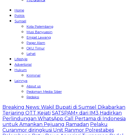
Home
Politik
Sumsel
Kota Palembang
Musi Banyuasin
Empat Lawang
Pagar Alam
OKU Timur
Lahat
Lifestyle
Advertorial
Hukum
Kriminal
Lainnya
About us
Pedoman Media Siber
Redaksi
Breaking News: Wakil Bupati di Sumsel Dikabarkan
Terjaring OTT Kejati
SATSPAM+ dari IM3 Hadirkan
Perlindungan WhatsApp Call Pertama di Indonesia
untuk Amankan Pejuang Ramadan
Pelaku
Curanmor diringkusi Unit Ranmor Polrestabes