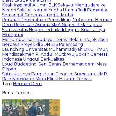
Darat Laut, Muara Enim
Kisah Inspiratif Alumni BLK Sekayu: Mengudara ke
Negeri Sakura, Naufal Yudha Utama Jadi Pemantik
Semangat Generasi Unggul Muba
Perkuat Pemerataan Pendidikan, Gubernur Herman
Deru Resmikan Asrama SMA Negeri 3 Martapura
5 Universitas Negeri Terbaik di Inggris, Kualitasnya
Mumpuni
Menumbuhkan Budaya Literasi Melalui Pojok Baca
Berbasis Proyek di SDN 216 Palembang
Launching Universitas Muhammadiyah OKU Timur,
Mendisdakmen RI Abdul Mu’ti: Wujudkan Generasi
Indonesia Unggul Berkualitas
Loud Budgeting: Seni Berani Berhemat demi Masa
Depan
Satu-satunya Perguruan Tinggi di Sumatera, UMP
Raih Nominator Mitra Klinik Hukum Terbaik
Tag :
Herman Deru
Berita Terbaru