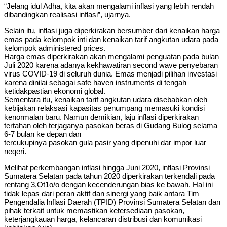
“Jelang idul Adha, kita akan mengalami inflasi yang lebih rendah
dibandingkan realisasi inflasi”, ujarnya.
Selain itu, inflasi juga diperkirakan bersumber dari kenaikan harga
emas pada kelompok inti dan kenaikan tarif angkutan udara pada
kelompok administered prices.
Harga emas diperkirakan akan mengalami penguatan pada bulan
Juli 2020 karena adanya kekhawatiran second wave penyebaran
virus COVID-19 di seluruh dunia. Emas menjadi pilihan investasi
karena dinilai sebagai safe haven instruments di tengah
ketidakpastian ekonomi global.
Sementara itu, kenaikan tarif angkutan udara disebabkan oleh
kebijakan relaksasi kapasitas penumpang memasuki kondisi
kenormalan baru. Namun demikian, laju inflasi diperkirakan
tertahan oleh terjaganya pasokan beras di Gudang Bulog selama
6-7 bulan ke depan dan
tercukupinya pasokan gula pasir yang dipenuhi dar impor luar
neqeri.
Melihat perkembangan inflasi hingga Juni 2020, inflasi Provinsi
Sumatera Selatan pada tahun 2020 diperkirakan terkendali pada
rentang 3,Ot1o/o dengan kecenderungan bias ke bawah. Hal ini
tidak lepas dari peran aktif dan sinergi yang baik antara Tim
Pengendalia lnflasi Daerah (TPID) Provinsi Sumatera Selatan dan
pihak terkait untuk memastikan ketersediaan pasokan,
keterjangkauan harga, kelancaran distribusi dan komunikasi