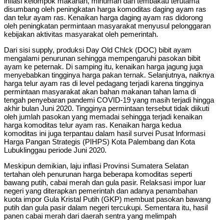
lnflasi kelompok makanan, minuman dan tembakau terutama
disumbang oleh peningkatan harga komoditas daging ayam ras
dan telur ayam ras. Kenaikan harga daging ayam ras didorong
oleh peningkatan permintaan masyarakat menyusul pelonggaran
kebijakan aktivitas masyarakat oleh pemerintah.
Dari sisi supply, produksi Day Old Chlck (DOC) bibit ayam
mengalami penurunan sehingga mempengaruhi pasokan bibit
ayam ke peternak. Di samping itu, kenaikan harga jagung juga
menyebabkan tingginya harga pakan ternak. Selanjutnya, naiknya
harga telur ayam ras di level pedagang terjadi karena tingginya
permintaan masyarakat akan bahan makanan tahan lama di
tengah penyebaran pandemi COVID-19 yang masih terjadi hingga
akhir bulan Juni 2020. Tingginya permintaan tersebut tidak diikuti
oleh jumlah pasokan yang memadai sehingga terjadi kenaikan
harga komoditas telur ayam ras. Kenaikan harga kedua
komoditas ini juga terpantau dalam hasil survei Pusat lnformasi
Harga Pangan Strategis (PIHPS) Kota Palembang dan Kota
Lubuklinggau periode Juni 2020.
Meskipun demikian, laju inflasi Provinsi Sumatera Selatan
tertahan oleh penurunan harga beberapa komoditas seperti
bawang putih, cabai merah dan gula pasir. Relaksasi impor luar
negeri yang diterapkan pemerintah dan adanya penambahan
kuota impor Gula Kristal Putih (GKP) membuat pasokan bawang
putih dan gula pasir dalam negeri tercukupi. Sementara itu, hasil
panen cabai merah dari daerah sentra yang melimpah