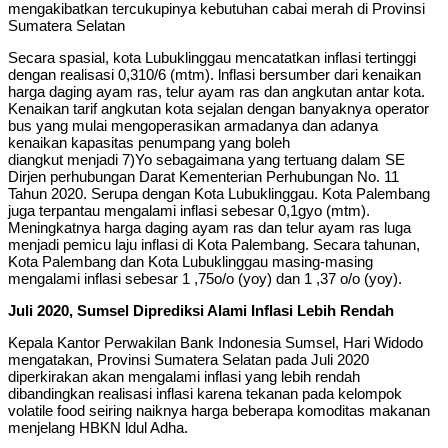
mengakibatkan tercukupinya kebutuhan cabai merah di Provinsi
Sumatera Selatan
Secara spasial, kota Lubuklinggau mencatatkan inflasi tertinggi
dengan realisasi 0,310/6 (mtm). lnflasi bersumber dari kenaikan
harga daging ayam ras, telur ayam ras dan angkutan antar kota.
Kenaikan tarif angkutan kota sejalan dengan banyaknya operator
bus yang mulai mengoperasikan armadanya dan adanya
kenaikan kapasitas penumpang yang boleh
diangkut menjadi 7)Yo sebagaimana yang tertuang dalam SE
Dirjen perhubungan Darat Kementerian Perhubungan No. 11
Tahun 2020. Serupa dengan Kota Lubuklinggau. Kota Palembang
juga terpantau mengalami inflasi sebesar 0,1gyo (mtm).
Meningkatnya harga daging ayam ras dan telur ayam ras luga
menjadi pemicu laju inflasi di Kota Palembang. Secara tahunan,
Kota Palembang dan Kota Lubuklinggau masing-masing
mengalami inflasi sebesar 1 ,75o/o (yoy) dan 1 ,37 o/o (yoy).
Juli 2020, Sumsel Diprediksi Alami Inflasi Lebih Rendah
Kepala Kantor Perwakilan Bank Indonesia Sumsel, Hari Widodo
mengatakan, Provinsi Sumatera Selatan pada Juli 2020
diperkirakan akan mengalami inflasi yang lebih rendah
dibandingkan realisasi inflasi karena tekanan pada kelompok
volatile food seiring naiknya harga beberapa komoditas makanan
menjelang HBKN ldul Adha.