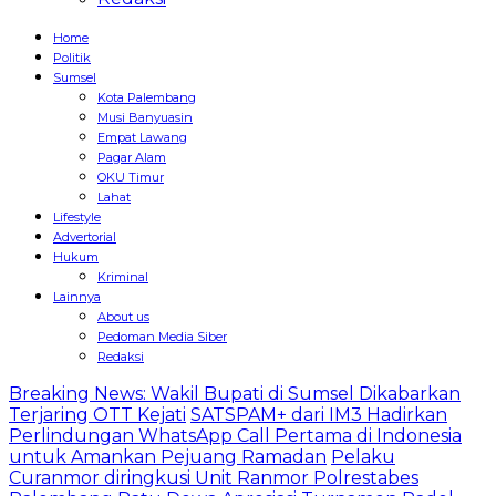
Home
Politik
Sumsel
Kota Palembang
Musi Banyuasin
Empat Lawang
Pagar Alam
OKU Timur
Lahat
Lifestyle
Advertorial
Hukum
Kriminal
Lainnya
About us
Pedoman Media Siber
Redaksi
Breaking News: Wakil Bupati di Sumsel Dikabarkan
Terjaring OTT Kejati
SATSPAM+ dari IM3 Hadirkan
Perlindungan WhatsApp Call Pertama di Indonesia
untuk Amankan Pejuang Ramadan
Pelaku
Curanmor diringkusi Unit Ranmor Polrestabes