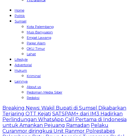
Home
Politik
Sumsel
Kota Palembang
Musi Banyuasin
Empat Lawang
Pagar Alam
OKU Timur
Lahat
Lifestyle
Advertorial
Hukum
Kriminal
Lainnya
About us
Pedoman Media Siber
Redaksi
Breaking News: Wakil Bupati di Sumsel Dikabarkan
Terjaring OTT Kejati
SATSPAM+ dari IM3 Hadirkan
Perlindungan WhatsApp Call Pertama di Indonesia
untuk Amankan Pejuang Ramadan
Pelaku
Curanmor diringkusi Unit Ranmor Polrestabes