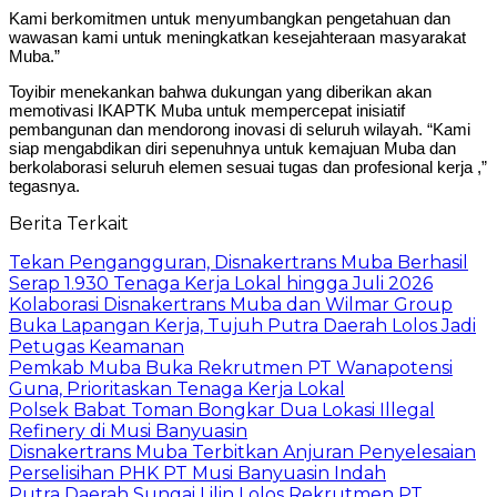
Kami berkomitmen untuk menyumbangkan pengetahuan dan
wawasan kami untuk meningkatkan kesejahteraan masyarakat
Muba.”
Toyibir menekankan bahwa dukungan yang diberikan akan
memotivasi IKAPTK Muba untuk mempercepat inisiatif
pembangunan dan mendorong inovasi di seluruh wilayah. “Kami
siap mengabdikan diri sepenuhnya untuk kemajuan Muba dan
berkolaborasi seluruh elemen sesuai tugas dan profesional kerja ,”
tegasnya.
Berita Terkait
Tekan Pengangguran, Disnakertrans Muba Berhasil
Serap 1.930 Tenaga Kerja Lokal hingga Juli 2026
Kolaborasi Disnakertrans Muba dan Wilmar Group
Buka Lapangan Kerja, Tujuh Putra Daerah Lolos Jadi
Petugas Keamanan
Pemkab Muba Buka Rekrutmen PT Wanapotensi
Guna, Prioritaskan Tenaga Kerja Lokal
Polsek Babat Toman Bongkar Dua Lokasi Illegal
Refinery di Musi Banyuasin
Disnakertrans Muba Terbitkan Anjuran Penyelesaian
Perselisihan PHK PT Musi Banyuasin Indah
Putra Daerah Sungai Lilin Lolos Rekrutmen PT