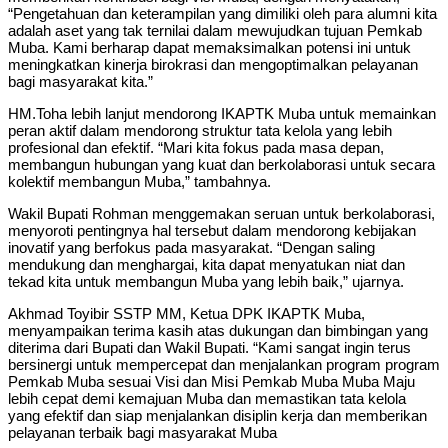
“Pengetahuan dan keterampilan yang dimiliki oleh para alumni kita
adalah aset yang tak ternilai dalam mewujudkan tujuan Pemkab
Muba. Kami berharap dapat memaksimalkan potensi ini untuk
meningkatkan kinerja birokrasi dan mengoptimalkan pelayanan
bagi masyarakat kita.”
HM.Toha lebih lanjut mendorong IKAPTK Muba untuk memainkan
peran aktif dalam mendorong struktur tata kelola yang lebih
profesional dan efektif. “Mari kita fokus pada masa depan,
membangun hubungan yang kuat dan berkolaborasi untuk secara
kolektif membangun Muba,” tambahnya.
Wakil Bupati Rohman menggemakan seruan untuk berkolaborasi,
menyoroti pentingnya hal tersebut dalam mendorong kebijakan
inovatif yang berfokus pada masyarakat. “Dengan saling
mendukung dan menghargai, kita dapat menyatukan niat dan
tekad kita untuk membangun Muba yang lebih baik,” ujarnya.
Akhmad Toyibir SSTP MM, Ketua DPK IKAPTK Muba,
menyampaikan terima kasih atas dukungan dan bimbingan yang
diterima dari Bupati dan Wakil Bupati. “Kami sangat ingin terus
bersinergi untuk mempercepat dan menjalankan program program
Pemkab Muba sesuai Visi dan Misi Pemkab Muba Muba Maju
lebih cepat demi kemajuan Muba dan memastikan tata kelola
yang efektif dan siap menjalankan disiplin kerja dan memberikan
pelayanan terbaik bagi masyarakat Muba