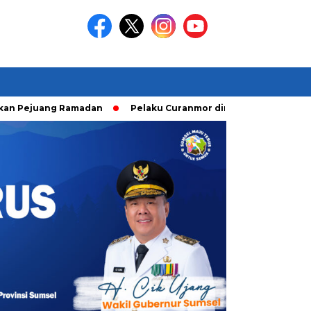
juang Ramadan
Pelaku Curanmor diringkusi Unit Ranmor Pol