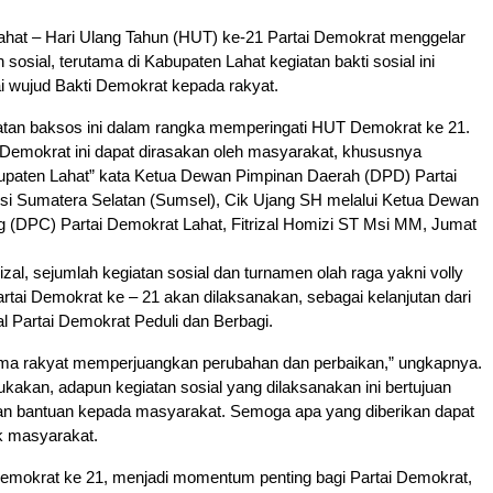
Lahat – Hari Ulang Tahun (HUT) ke-21 Partai Demokrat menggelar
 sosial, terutama di Kabupaten Lahat kegiatan bakti sosial ini
i wujud Bakti Demokrat kepada rakyat.
atan baksos ini dalam rangka memperingati HUT Demokrat ke 21.
 Demokrat ini dapat dirasakan oleh masyarakat, khususnya
paten Lahat” kata Ketua Dewan Pimpinan Daerah (DPD) Partai
si Sumatera Selatan (Sumsel), Cik Ujang SH melalui Ketua Dewan
 (DPC) Partai Demokrat Lahat, Fitrizal Homizi ST Msi MM, Jumat
izal, sejumlah kegiatan sosial dan turnamen olah raga yakni volly
rtai Demokrat ke – 21 akan dilaksanakan, sebagai kelanjutan dari
 Partai Demokrat Peduli dan Berbagi.
ama rakyat memperjuangkan perubahan dan perbaikan,” ungkapnya.
akan, adapun kegiatan sosial yang dilaksanakan ini bertujuan
n bantuan kepada masyarakat. Semoga apa yang diberikan dapat
k masyarakat.
Demokrat ke 21, menjadi momentum penting bagi Partai Demokrat,