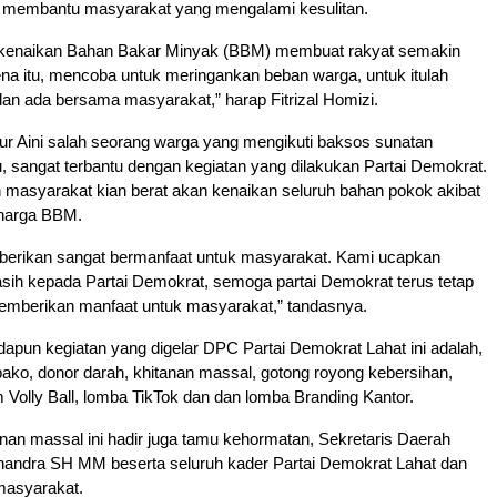
n membantu masyarakat yang mengalami kesulitan.
 kenaikan Bahan Bakar Minyak (BBM) membuat rakyat semakin
na itu, mencoba untuk meringankan beban warga, untuk itulah
an ada bersama masyarakat,” harap Fitrizal Homizi.
ur Aini salah seorang warga yang mengikuti baksos sunatan
 sangat terbantu dengan kegiatan yang dilakukan Partai Demokrat.
 masyarakat kian berat akan kenaikan seluruh bahan pokok akibat
harga BBM.
iberikan sangat bermanfaat untuk masyarakat. Kami ucapkan
sih kepada Partai Demokrat, semoga partai Demokrat terus tetap
memberikan manfaat untuk masyarakat,” tandasnya.
adapun kegiatan yang digelar DPC Partai Demokrat Lahat ini adalah,
ko, donor darah, khitanan massal, gotong royong kebersihan,
Volly Ball, lomba TikTok dan dan lomba Branding Kantor.
nan massal ini hadir juga tamu kehormatan, Sekretaris Daerah
handra SH MM beserta seluruh kader Partai Demokrat Lahat dan
masyarakat.