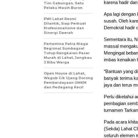
karena hadir da
Tim Gabungan, Satu
Pelaku Masih Buron
Apa lagi dengan
PWI Lahat Resmi
susah. Oleh kare
Dilantik, Siap Perkuat
Demokrat hadir d
Profesionalisme dan
Sinergi Daerah
Sementara itu, N
Pertamina Patra Niaga
massal mengaku,
Regional Sumbagsel
Mengingat beban
Tutup Rangkaian Pasar
Murah di Lahat, Jangkau
imbas kenaikan 
3 Ribu Warga
“Bantuan yang d
Open House di Lahat,
banyak terima ka
Wagub Cik Ujang Dorong
Pemberdayaan UMKM
jaya dan terus 
dan Pedagang Kecil
Perlu diketahui 
pembagian semba
turnamen Tarkam 
Pada acara khita
(Sekda) Lahat C
seluruh elemen 