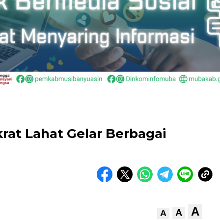
rat Lahat Gelar Berbagai
A
A
A