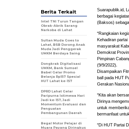
Suarapublik.id, 
Berita Terkait
berbagai kegiatan
Intel TNI Turun Tangan
(Baksos) sebaga
Obrak-Abrik Sarang
Narkoba di Lahat
“Rangkaian kegi
Kehadiran partai
Sultan Muda Goes to
Lahat, BSB Dorong Anak
masyarakat Kabu
Muda Jadi Penggerak
Demokrat Provin
UMKM Berdaya Saing
Pimpinan Cabang
Dongkrak Digitalisasi
(9/9/2022).
UMKM, Bank Sumsel
Disampaikan Fitr
Babel Gelar Promo
Belanja Rp157 Spesial
ball pada HUT Pa
HUT Lahat ke-157
Gerakan Nasional
DPRD Lahat Gelar
“Kita akan bers
Paripurna Istimewa Hari
Jadi ke-157, Jadi
Dirinya mengemuk
Momentum Evaluasi dan
untuk memberika
Penguatan
Pembangunan Daerah
bermanfaat untu
Begal Motor Pelajar di
“Di HUT Partai 
Muara Payang Diringkus