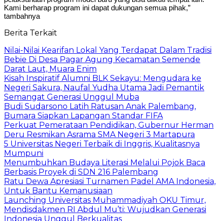
Kami berharap program ini dapat dukungan semua pihak,”
tambahnya
Berita Terkait
Nilai-Nilai Kearifan Lokal Yang Terdapat Dalam Tradisi
Bebie Di Desa Pagar Agung Kecamatan Semende
Darat Laut, Muara Enim
Kisah Inspiratif Alumni BLK Sekayu: Mengudara ke
Negeri Sakura, Naufal Yudha Utama Jadi Pemantik
Semangat Generasi Unggul Muba
Budi Sudarsono Latih Ratusan Anak Palembang,
Bumara Siapkan Lapangan Standar FIFA
Perkuat Pemerataan Pendidikan, Gubernur Herman
Deru Resmikan Asrama SMA Negeri 3 Martapura
5 Universitas Negeri Terbaik di Inggris, Kualitasnya
Mumpuni
Menumbuhkan Budaya Literasi Melalui Pojok Baca
Berbasis Proyek di SDN 216 Palembang
Ratu Dewa Apresiasi Turnamen Padel AMA Indonesia,
Untuk Bantu Kemanusiaan
Launching Universitas Muhammadiyah OKU Timur,
Mendisdakmen RI Abdul Mu’ti: Wujudkan Generasi
Indonesia Unggul Berkualitas