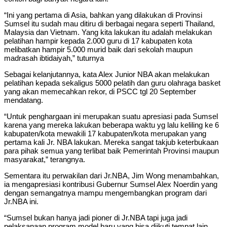
“Ini yang pertama di Asia, bahkan yang dilakukan di Provinsi
Sumsel itu sudah mau ditiru di berbagai negara seperti Thailand,
Malaysia dan Vietnam. Yang kita lakukan itu adalah melakukan
pelatihan hampir kepada 2.000 guru di 17 kabupaten kota
melibatkan hampir 5.000 murid baik dari sekolah maupun
madrasah ibtidaiyah,” tuturnya
Sebagai kelanjutannya, kata Alex Junior NBA akan melakukan
pelatihan kepada sekaligus 5000 pelatih dan guru olahraga basket
yang akan memecahkan rekor, di PSCC tgl 20 September
mendatang.
“Untuk penghargaan ini merupakan suatu apresiasi pada Sumsel
karena yang mereka lakukan beberapa waktu yg lalu keliling ke 6
kabupaten/kota mewakili 17 kabupaten/kota merupakan yang
pertama kali Jr. NBA lakukan. Mereka sangat takjub keterbukaan
para pihak semua yang terlibat baik Pemerintah Provinsi maupun
masyarakat,” terangnya.
Sementara itu perwakilan dari Jr.NBA, Jim Wong menambahkan,
ia mengapresiasi kontribusi Gubernur Sumsel Alex Noerdin yang
dengan semangatnya mampu mengembangkan program dari
Jr.NBA ini.
“Sumsel bukan hanya jadi pioner di Jr.NBA tapi juga jadi
pelaksanaan program model baru yang bisa diikuti tempat lain.