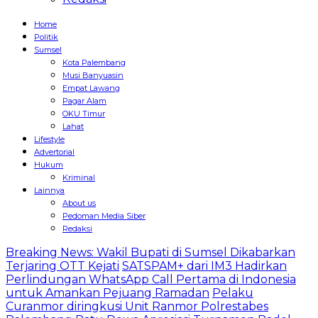
Home
Politik
Sumsel
Kota Palembang
Musi Banyuasin
Empat Lawang
Pagar Alam
OKU Timur
Lahat
Lifestyle
Advertorial
Hukum
Kriminal
Lainnya
About us
Pedoman Media Siber
Redaksi
Breaking News: Wakil Bupati di Sumsel Dikabarkan
Terjaring OTT Kejati
SATSPAM+ dari IM3 Hadirkan
Perlindungan WhatsApp Call Pertama di Indonesia
untuk Amankan Pejuang Ramadan
Pelaku
Curanmor diringkusi Unit Ranmor Polrestabes