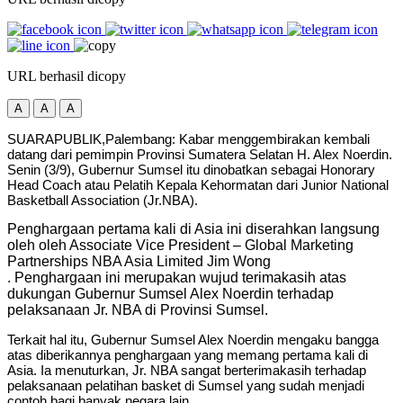
URL berhasil dicopy
A
A
A
SUARAPUBLIK,Palembang: Kabar menggembirakan kembali
datang dari pemimpin Provinsi Sumatera Selatan H. Alex Noerdin.
Senin (3/9), Gubernur Sumsel itu dinobatkan sebagai Honorary
Head Coach atau Pelatih Kepala Kehormatan dari Junior National
Basketball Association (Jr.NBA).
Penghargaan pertama kali di Asia ini diserahkan langsung
oleh oleh Associate Vice President – Global Marketing
Partnerships NBA Asia Limited Jim Wong
. Penghargaan ini merupakan wujud terimakasih atas
dukungan Gubernur Sumsel Alex Noerdin terhadap
pelaksanaan Jr. NBA di Provinsi Sumsel.
Terkait hal itu, Gubernur Sumsel Alex Noerdin mengaku bangga
atas diberikannya penghargaan yang memang pertama kali di
Asia. Ia menuturkan, Jr. NBA sangat berterimakasih terhadap
pelaksanaan pelatihan basket di Sumsel yang sudah menjadi
contoh bagi banyak negara lain.