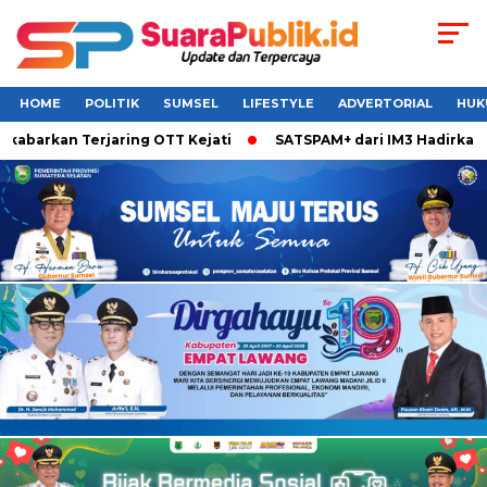
HOME
POLITIK
SUMSEL
LIFESTYLE
ADVERTORIAL
HUK
abarkan Terjaring OTT Kejati
SATSPAM+ dari IM3 Hadirkan P