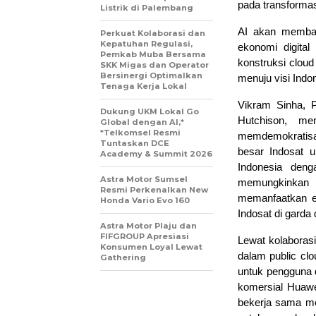
pada transformas
Listrik di Palembang
AI akan membaw
Perkuat Kolaborasi dan
Kepatuhan Regulasi,
ekonomi digital
Pemkab Muba Bersama
konstruksi clou
SKK Migas dan Operator
Bersinergi Optimalkan
menuju visi Ind
Tenaga Kerja Lokal
Vikram Sinha, P
Dukung UKM Lokal Go
Hutchison, me
Global dengan AI,*
*Telkomsel Resmi
memdemokratisasi
Tuntaskan DCE
besar Indosat 
Academy & Summit 2026
Indonesia deng
Astra Motor Sumsel
memungkinkan
Resmi Perkenalkan New
memanfaatkan ek
Honda Vario Evo 160
Indosat di gard
Astra Motor Plaju dan
FIFGROUP Apresiasi
Lewat kolaboras
Konsumen Loyal Lewat
dalam public cl
Gathering
untuk pengguna d
komersial Huawe
bekerja sama me