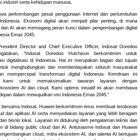
i industri serta kehidupan manusia.
a perkembangan pesat penggunaan Internet dan pertumbuhan
 Indonesia. Ekonomi digital akan menjadi pilar penting, di mana
d dan AI akan memegang peran kunci dalam pengembangan digital
onesia Emas 2045.
resident Director and Chief Executive Officer, Indosat Ooredoo
ngatakan, “Indosat Ooredoo Hutchison berkomitmen untuk
 digitalisasi di Indonesia. Hal ini merupakan bagian dari tujuan
untuk menghubungkan dan memberdayakan seluruh masyarakat
an mempercepat transformasi digital Indonesia. Kemitraan ini
 kami untuk memaksimalkan tawaran layanan dengan
osistem AI dan cloud. Kami optimis inisiatif ini akan membawa
a depan dalam mewujudkan visi Indonesia Emas 2045.”
i bersama Indosat, Huawei berkomitmen terus membuat terobosan
oud dan aplikasi AI serta menyediakan layanan yang lebih beragam
an bisnis lokal. Layanan ini didukung oleh pengalaman teknis dan
i di bidang public cloud dan AI. Antusiasme Indosat dan Huawei
ngembangkan cloud, mitra ekosistem AI, dan talenta AI bertujuan