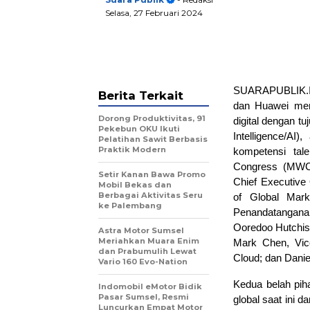
Selasa, 27 Februari 2024
SUARAPUBLIK.ID
Berita Terkait
dan Huawei me
Dorong Produktivitas, 91
digital dengan t
Pekebun OKU Ikuti
Intelligence/AI
Pelatihan Sawit Berbasis
Praktik Modern
kompetensi tal
Congress (MWC)
Setir Kanan Bawa Promo
Chief Executive 
Mobil Bekas dan
Berbagai Aktivitas Seru
of Global Mar
ke Palembang
Penandatangana
Ooredoo Hutchis
Astra Motor Sumsel
Meriahkan Muara Enim
Mark Chen, Vic
dan Prabumulih Lewat
Cloud; dan Danie
Vario 160 Evo-Nation
Kedua belah pih
Indomobil eMotor Bidik
Pasar Sumsel, Resmi
global saat ini 
Luncurkan Empat Motor