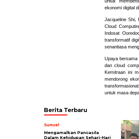
untuk memberd
ekonomi digital d
Jacqueline Shi,
Cloud Computin
Indosat Ooredo
transformatif di
senantiasa meng
Upaya bersama 
dan cloud compu
Kemitraan ini 
mendorong ekon
transformasiona
untuk masa depan
Berita Terbaru
Sumsel
Mengamalkan Pancasila
Dalam Kehidupan Sehari-Hari