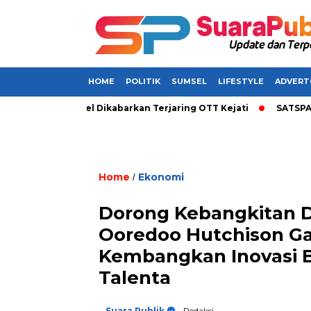
HOME
POLITIK
SUMSEL
LIFESTYLE
ADVERT
Bupati di Sumsel Dikabarkan Terjaring OTT Kejati
SATSPAM+ 
Home
Ekonomi
/
Dorong Kebangkitan Di
Ooredoo Hutchison G
Kembangkan Inovasi 
Talenta
Suara Publik
- Redaksi