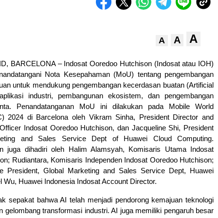
A
A
A
, BARCELONA – Indosat Ooredoo Hutchison (Indosat atau IOH)
nandatangani Nota Kesepahaman (MoU) tentang pengembangan
ujuan untuk mendukung pengembangan kecerdasan buatan (Artificial
), aplikasi industri, pembangunan ekosistem, dan pengembangan
enta. Penandatanganan MoU ini dilakukan pada Mobile World
 2024 di Barcelona oleh Vikram Sinha, President Director and
Officer Indosat Ooredoo Hutchison, dan Jacqueline Shi, President
keting and Sales Service Dept of Huawei Cloud Computing.
n juga dihadiri oleh Halim Alamsyah, Komisaris Utama Indosat
on; Rudiantara, Komisaris Independen Indosat Ooredoo Hutchison;
e President, Global Marketing and Sales Service Dept, Huawei
l Wu, Huawei Indonesia Indosat Account Director.
ak sepakat bahwa AI telah menjadi pendorong kemajuan teknologi
dan gelombang transformasi industri. AI juga memiliki pengaruh besar