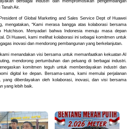
ayakan berbagai industri dan mempromosikan pengembangan
i Tanah Air.
 President of Global Marketing and Sales Service Dept of Huawei
g, mengatakan, “Kami merasa bangga atas kolaborasi bersama
o Hutchison. Menyadari bahwa Indonesia menuju masa depan
gital. Di Huawei, kami melihat kolaborasi ini sebagai komitmen untuk
gagas inovasi dan mendorong pembangunan yang berkelanjutan.
kami menandakan visi bersama untuk memanfaatkan kekuatan AI
ting, mendorong pertumbuhan dan peluang di berbagai industri.
menegaskan komitmen teguh untuk memberdayakan industri dan
omi digital ke depan. Bersama-sama, kami memulai perjalanan
l, yang diberdayakan oleh kolaborasi, inovasi, dan visi bersama
 yang lebih baik.