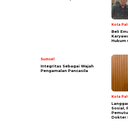
Kota Pa
Beli Em
Karyaw
Hukum u
Sumsel
Integritas Sebagai Wajah
Pengamalan Pancasila
Kota Pa
Langgar
Sosial,
Pemutu
Dokter 