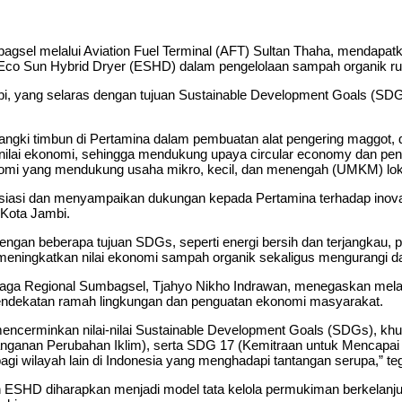
sel melalui Aviation Fuel Terminal (AFT) Sultan Thaha, mendapat
 Eco Sun Hybrid Dryer (ESHD) dalam pengelolaan sampah organik r
ambi, yang selaras dengan tujuan Sustainable Development Goals (
angki timbun di Pertamina dalam pembuatan alat pengering maggot, 
nilai ekonomi, sehingga mendukung upaya circular economy dan peng
omi yang mendukung usaha mikro, kecil, dan menengah (UMKM) lok
siasi dan menyampaikan dukungan kepada Pertamina terhadap inova
 Kota Jambi.
uai dengan beberapa tujuan SDGs, seperti energi bersih dan terjangka
i meningkatkan nilai ekonomi sampah organik sekaligus mengurangi d
ga Regional Sumbagsel, Tjahyo Nikho Indrawan, menegaskan melalu
ndekatan ramah lingkungan dan penguatan ekonomi masyarakat.
ncerminkan nilai-nilai Sustainable Development Goals (SDGs), kh
ganan Perubahan Iklim), serta SDG 17 (Kemitraan untuk Mencapai
gi wilayah lain di Indonesia yang menghadapi tantangan serupa,” te
 ESHD diharapkan menjadi model tata kelola permukiman berkelan