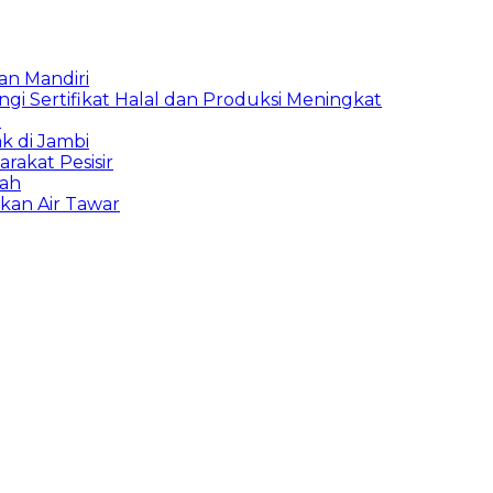
an Mandiri
i Sertifikat Halal dan Produksi Meningkat
i
k di Jambi
rakat Pesisir
pah
kan Air Tawar