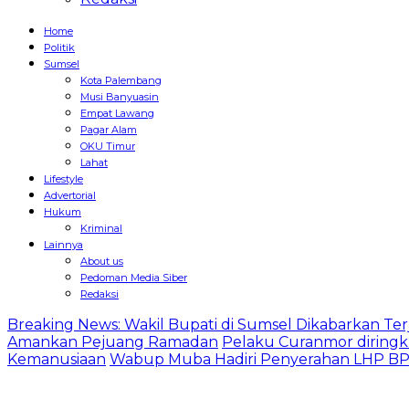
Home
Politik
Sumsel
Kota Palembang
Musi Banyuasin
Empat Lawang
Pagar Alam
OKU Timur
Lahat
Lifestyle
Advertorial
Hukum
Kriminal
Lainnya
About us
Pedoman Media Siber
Redaksi
Breaking News: Wakil Bupati di Sumsel Dikabarkan Terj
Amankan Pejuang Ramadan
Pelaku Curanmor diringk
Kemanusiaan
Wabup Muba Hadiri Penyerahan LHP BPK