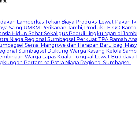
mbi.
dakan Lamperkas Tekan Biaya Produksi Lewat Pakan Ik
aya Saing UMKM Perikanan Jambi, Produk LE-GO Kantong
nsia Hidup Sehat Sekaligus Peduli Lingkungan di Jamb
 Patra Niaga Regional Sumbagsel Perkuat TPA Ramah Ana
 Sumbagsel Semai Mangrove dan Harapan Baru bagi Masya
a Regional Sumbagsel Dukung Warga Kasang Kelola Sam
embinaan Warga Lapas Kuala Tungkal Lewat Budidaya I
ingkungan Pertamina Patra Niaga Regional Sumbagsel