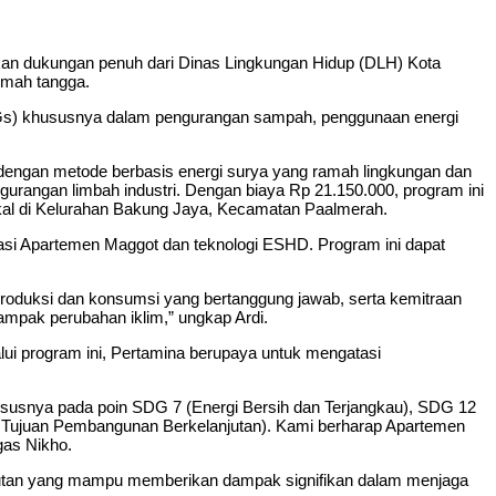
kan dukungan penuh dari Dinas Lingkungan Hidup (DLH) Kota
umah tangga.
SDGs) khususnya dalam pengurangan sampah, penggunaan energi
dengan metode berbasis energi surya yang ramah lingkungan dan
urangan limbah industri. Dengan biaya Rp 21.150.000, program ini
al di Kelurahan Bakung Jaya, Kecamatan Paalmerah.
si Apartemen Maggot dan teknologi ESHD. Program ini dapat
u, produksi dan konsumsi yang bertanggung jawab, serta kemitraan
ampak perubahan iklim,” ungkap Ardi.
i program ini, Pertamina berupaya untuk mengatasi
ususnya pada poin SDG 7 (Energi Bersih dan Terjangkau), SDG 12
 Tujuan Pembangunan Berkelanjutan). Kami berharap Apartemen
gas Nikho.
jutan yang mampu memberikan dampak signifikan dalam menjaga