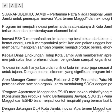
A
A
A
SUARAPUBLIK.ID, JAMBI – Pertamina Patra Niaga Regional Sumbag
Jambi untuk penerapan inovasi “Apartemen Maggot” dan teknologi
Program ini menjadi inovasi pertama dan satu-satunya di Kota J
terbarukan, dan pemberdayaan ekonomi lokal.
Inovasi ESHD memanfaatkan limbah scrap besi bekas dari akses t
hemat energi, untuk memproduksi pelet ikan dan pakan unggas ber
membantu mengolah sampah organik menjadi produk bernilai ekon
Kepala Dinas Lingkungan Hidup Kota Jambi, Ardi memberikan apre
menjadi solusi komprehensif dalam pengelolaan sampah organik di
“Inovasi ini tidak hanya baru dan unik di kota ini, tetapi juga ses
untuk tujuan. Dengan potensi ekonomi yang signifikan, program in
Area Manager Communication, Relation & CSR Pertamina Patra Nia
permasalahan sampah organik, serta mendukung SDGs dengan pe
“Program Apartemen Maggot dan ESHD merupakan inisiatif yang me
(Konsumsi dan Produksi yang Bertanggung Jawab), SDG 13 (Penan
Maggot dan ESHD bisa menjadi contoh inspiratif yang bermanfaat ba
Dengan dukungan DLH Kota Jambi, inovasi Apartemen Maggot dan