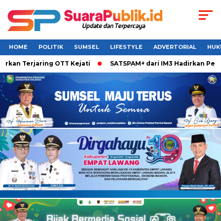
HOME
POLITIK
SUMSEL
LIFESTYLE
ADVERTORIAL
HUK
Terjaring OTT Kejati
SATSPAM+ dari IM3 Hadirkan Perlindun