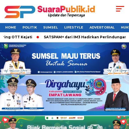
HOME
POLITIK
SUMSEL
LIFESTYLE
ADVERTORIAL
HUK
OTT Kejati
SATSPAM+ dari IM3 Hadirkan Perlindungan Whats