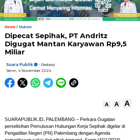
/
Home
Hukum
Dipecat Sepihak, PT Andritz
Digugat Mantan Karyawan Rp9,5
Miliar
Suara Publik
- Redaksi
Senin, 4 November 2024
A
A
A
SUARAPUBLIK.ID, PALEMBANG – Perkara Gugatan
perselisihan Pemutusan Hubungan Kerja Sepihak digelar di
Pengadilan Negeri (PN) Palembang dengan Agenda
pemeriksaan saksi dari pihak tergugat, Senin (4/11/2024).