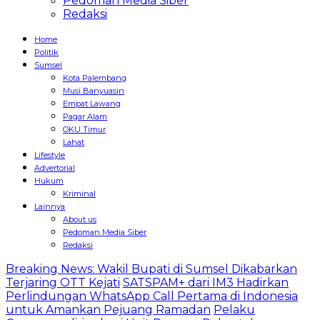
Pedoman Media Siber
Redaksi
Home
Politik
Sumsel
Kota Palembang
Musi Banyuasin
Empat Lawang
Pagar Alam
OKU Timur
Lahat
Lifestyle
Advertorial
Hukum
Kriminal
Lainnya
About us
Pedoman Media Siber
Redaksi
Breaking News: Wakil Bupati di Sumsel Dikabarkan
Terjaring OTT Kejati
SATSPAM+ dari IM3 Hadirkan
Perlindungan WhatsApp Call Pertama di Indonesia
untuk Amankan Pejuang Ramadan
Pelaku