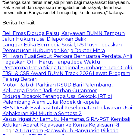
“Semoga kami terus menjadi pilihan bagi masyarakat Banyuasin.
Pak Slamet dan saya siap mengabdi untuk rakyat, demi bisa
mewujudkan Banyuasin lebih maju lagi ke depannya,” katanya.
Berita Terkait
Beli Emas Diduga Palsu, Karyawan BUMN Tempuh
Jalur Hukum usai Dilaporkan Balik
Langgar Etika Bermedia Sosial, RS Pusri Tegaskan
Pemutusan Hubungan Kerja Dokter Mitra
PH Iwan Tuaji Sebut Perkara Bernuansa Perdata, Ahli
Tegaskan OTT Harus Tanpa Jeda Waktu
Pertamina Patra Niaga Regional Sumbagsel Raih Gold
TJSL & CSR Award BUMN Track 2026 Lewat Program
Talang Berseri
Motor Raib di Parkiran RSUD Bari Palembang,
Keluarga Pasien Jadi Korban Curanmor
Diduga Dibacok Tetangga Usai Cekcok, IRT di
Palembang Alami Luka Robek di Kepala
BHS Desak Evaluasi Total Keselamatan Pelayaran Usai
Kebakaran KM Mutiara Sentosa 2
Kasus Irigasi Air Lemutu Memanas, SIRA-PST Kembali
Adukan Aparat Kejaksaan ke Komisi Kejaksaan RI
Tag :
Alfi Rustam
Bacawabub Banyuasin
Pilkada