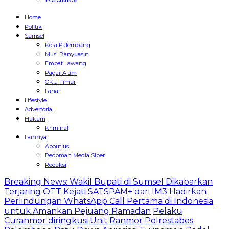
Home
Politik
Sumsel
Kota Palembang
Musi Banyuasin
Empat Lawang
Pagar Alam
OKU Timur
Lahat
Lifestyle
Advertorial
Hukum
Kriminal
Lainnya
About us
Pedoman Media Siber
Redaksi
Breaking News: Wakil Bupati di Sumsel Dikabarkan
Terjaring OTT Kejati
SATSPAM+ dari IM3 Hadirkan
Perlindungan WhatsApp Call Pertama di Indonesia
untuk Amankan Pejuang Ramadan
Pelaku
Curanmor diringkusi Unit Ranmor Polrestabes