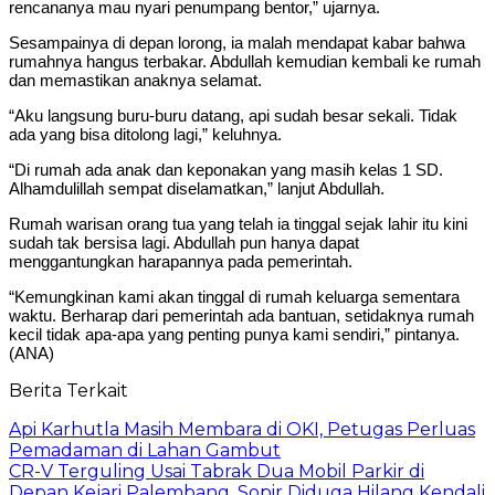
rencananya mau nyari penumpang bentor,” ujarnya.
Sesampainya di depan lorong, ia malah mendapat kabar bahwa
rumahnya hangus terbakar. Abdullah kemudian kembali ke rumah
dan memastikan anaknya selamat.
“Aku langsung buru-buru datang, api sudah besar sekali. Tidak
ada yang bisa ditolong lagi,” keluhnya.
“Di rumah ada anak dan keponakan yang masih kelas 1 SD.
Alhamdulillah sempat diselamatkan,” lanjut Abdullah.
Rumah warisan orang tua yang telah ia tinggal sejak lahir itu kini
sudah tak bersisa lagi. Abdullah pun hanya dapat
menggantungkan harapannya pada pemerintah.
“Kemungkinan kami akan tinggal di rumah keluarga sementara
waktu. Berharap dari pemerintah ada bantuan, setidaknya rumah
kecil tidak apa-apa yang penting punya kami sendiri,” pintanya.
(ANA)
Berita Terkait
Api Karhutla Masih Membara di OKI, Petugas Perluas
Pemadaman di Lahan Gambut
CR-V Terguling Usai Tabrak Dua Mobil Parkir di
Depan Kejari Palembang, Sopir Diduga Hilang Kendali