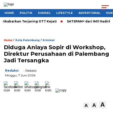
HOME
POLITIK
SUMSEL
LIFESTYLE
ADVERTORIAL
HUK
ikabarkan Terjaring OTT Kejati
SATSPAM+ dari IM3 Hadirkan
/
/
Home
Kota Palembang
Kriminal
Diduga Aniaya Sopir di Workshop,
Direktur Perusahaan di Palembang
Jadi Tersangka
Redaksi
- Redaksi
Minggu, 7 Juni 2026
A
A
A