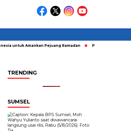
esia untuk Amankan Pejuang Ramadan
Pelaku Curanmor dirin
TRENDING
SUMSEL