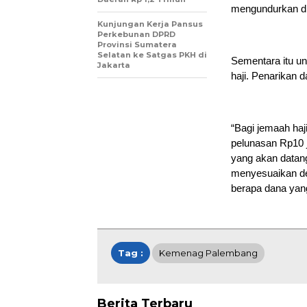
mengundurkan diri
Kunjungan Kerja Pansus
Perkebunan DPRD
Provinsi Sumatera
Selatan ke Satgas PKH di
Sementara itu un
Jakarta
haji. Penarikan 
“Bagi jemaah haj
pelunasan Rp10 j
yang akan datang
menyesuaikan den
berapa dana yan
Tag :
Kemenag Palembang
Berita Terbaru