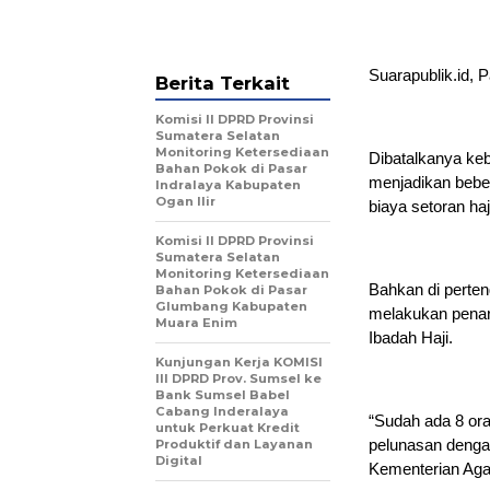
Suarapublik.id, 
Berita Terkait
Komisi II DPRD Provinsi
Sumatera Selatan
Monitoring Ketersediaan
Dibatalkanya keb
Bahan Pokok di Pasar
menjadikan bebe
Indralaya Kabupaten
Ogan Ilir
biaya setoran haj
Komisi II DPRD Provinsi
Sumatera Selatan
Monitoring Ketersediaan
Bahkan di perte
Bahan Pokok di Pasar
Glumbang Kabupaten
melakukan penari
Muara Enim
Ibadah Haji.
Kunjungan Kerja KOMISI
III DPRD Prov. Sumsel ke
Bank Sumsel Babel
Cabang Inderalaya
“Sudah ada 8 ora
untuk Perkuat Kredit
pelunasan denga
Produktif dan Layanan
Digital
Kementerian Aga