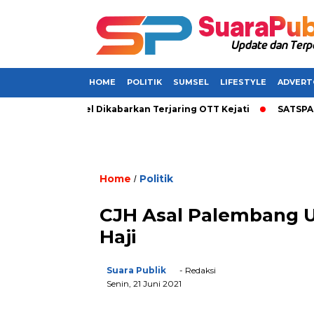
HOME
POLITIK
SUMSEL
LIFESTYLE
ADVERT
Bupati di Sumsel Dikabarkan Terjaring OTT Kejati
SATSPAM+ d
Home
Politik
/
CJH Asal Palembang Un
Haji
Suara Publik
- Redaksi
Senin, 21 Juni 2021