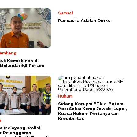
Sumsel
Pancasila Adalah Diriku
lembang
ut Kemiskinan di
Melandai 9,5 Persen
Hukum
Sidang Korupsi BTN e-Batara
Pos: Saksi Kerap Jawab ‘Lupa’,
Kuasa Hukum Pertanyakan
Kredibilitas
a
a Melayang, Polisi
r Pelanggaran