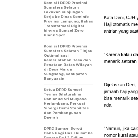
Komisi I DPRD Provinsi
Sumatera Selatan
Lakukan Kunjungan
Kerja ke Dinas Kominfo
Kata Deni, CJH 
Provinsi Lampung, Bahas
Haji otomatis me
Transformasi Digital
hingga Sumsel Zero
antrian yang saa
Blank Spot
Komisi I DPRD Provinsi
Sumatera Selatan Tinjau
“Karena kalau daf
Optimalisasi
Pemerintahan Desa dan
menarik setoran 
Penataan Batas Wilayah
di Desa Marga
Sungsang, Kabupaten
Banyuasin
Dijelaskan Deni,
Ketua DPRD Sumsel
jemaah haji yan
Terima Silaturahmi
bisa menarik set
Danlanud Sri Mulyono
Herlambang, Perkuat
ada.
Sinergi Demi Stabilitas
dan Pembangunan
Daerah
“Namun, jika ca
DPRD Sumsel Soroti
Dana Bagi Hasil Pusat ke
nomor kursi atau
Daerah Rp 1,2 Triliun