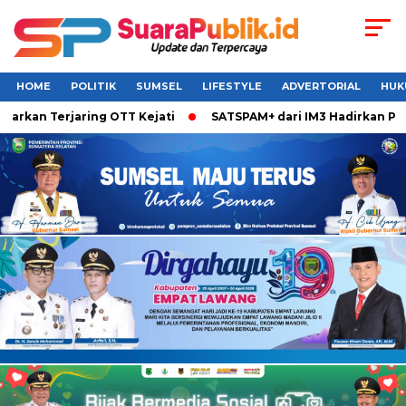
HOME
POLITIK
SUMSEL
LIFESTYLE
ADVERTORIAL
HUK
n Terjaring OTT Kejati
SATSPAM+ dari IM3 Hadirkan Perlind