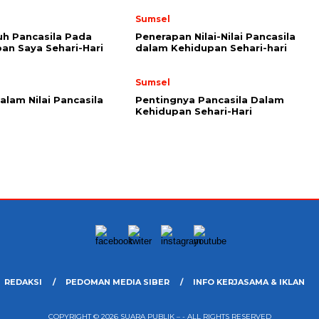
Sumsel
h Pancasila Pada
Penerapan Nilai-Nilai Pancasila
an Saya Sehari-Hari
dalam Kehidupan Sehari-hari
Sumsel
alam Nilai Pancasila
Pentingnya Pancasila Dalam
Kehidupan Sehari-Hari
REDAKSI
PEDOMAN MEDIA SIBER
INFO KERJASAMA & IKLAN
COPYRIGHT © 2026 SUARA PUBLIK – - ALL RIGHTS RESERVED