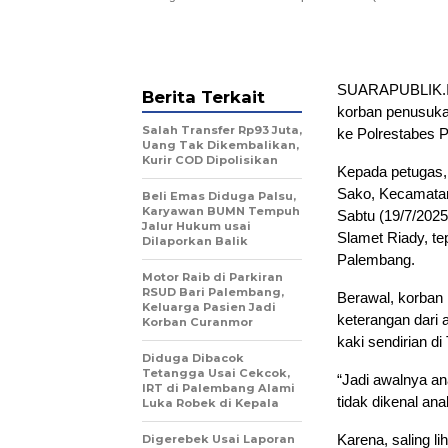
SUARAPUBLIK.ID
Berita Terkait
korban penusukan
Salah Transfer Rp93 Juta,
ke Polrestabes P
Uang Tak Dikembalikan,
Kurir COD Dipolisikan
Kepada petugas,
Sako, Kecamatan 
Beli Emas Diduga Palsu,
Karyawan BUMN Tempuh
Sabtu (19/7/2025)
Jalur Hukum usai
Slamet Riady, te
Dilaporkan Balik
Palembang.
Motor Raib di Parkiran
RSUD Bari Palembang,
Berawal, korban
Keluarga Pasien Jadi
keterangan dari 
Korban Curanmor
kaki sendirian di
Diduga Dibacok
Tetangga Usai Cekcok,
“Jadi awalnya an
IRT di Palembang Alami
tidak dikenal an
Luka Robek di Kepala
Karena, saling l
Digerebek Usai Laporan