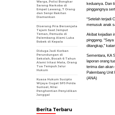
Warga, Polisi Bongkar
keduanya. Dan ti
Sarang Narkoba di
pinggangnya ser
Empat Lawang, 7 Orang
dan Senpi Rakitan
Diamankan
“Setelah terjadi
menusuk anak say
Diserang Pria Bersenjata
Tajam Saat Jemput
Teman, Pemuda di
Akibat kejadian 
Palembang Alami Luka
pinggang. “Saya t
Robek di Kepala
ditangkap,” kata
Diduga Jadi Korban
Perundungan di
Sementara, KA 
Sekolah, Bocah 6 Tahun
laporan orang tu
Alami Iritasi Mata, Orang
Tua Tempuh Jalur
terima dan akan 
Hukum
Palembang Unit 
(ANA)
Kuasa Hukum Sucipto
Wijaya Gugat SP3 Polda
Sumsel, Nilai
Penghentian Penyidikan
Janggal
Berita Terbaru