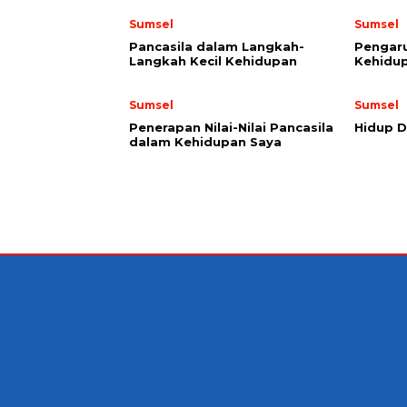
Sumsel
Sumsel
Pancasila dalam Langkah-
Pengaru
Langkah Kecil Kehidupan
Kehidup
Sumsel
Sumsel
Penerapan Nilai-Nilai Pancasila
Hidup D
dalam Kehidupan Saya