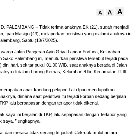
A
A
A
, PALEMBANG – Tidak terima anaknya EK (21), sudah menjadi
, Ipan Masigo (43), melaporkan peristiwa yang dialami anaknya ini
alembang, Sabtu (19/7/2025).
 warga Jalan Pangeran Ayin Griya Lancar Fortuna, Kelurahan
Sako Palembang ini, menuturkan peristiwa tersebut terjadi pada
 dini hari, sekitar pukul 01.30 WIB, saat anaknya berada di Jalan
patnya di dalam Lorong Kemas, Kelurahan 9 Ilir, Kecamatan IT III
 merupakan anak kandung pelapor. Lalu Ipan mendapatkan
anaknya, dimana saat peristiwa itu terjadi korban sedang berjalan
 TKP lalu berpapasan dengan terlapor tidak dikenal.
ak saya ini berjalan di TKP, lalu sepapasan dengan Terlapor yang
ak saya, ” ungkapnya.
ihat dan merasa tidak senang terjadilah Cek-cok mulut antara