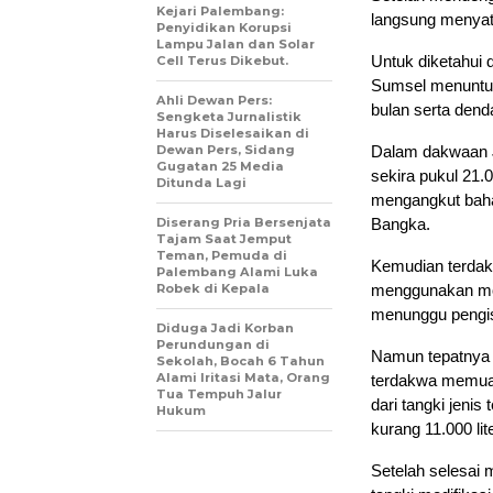
Kejari Palembang:
langsung menya
Penyidikan Korupsi
Lampu Jalan dan Solar
Untuk diketahui
Cell Terus Dikebut.
Sumsel menuntut
Ahli Dewan Pers:
bulan serta dend
Sengketa Jurnalistik
Harus Diselesaikan di
Dewan Pers, Sidang
Dalam dakwaan J
Gugatan 25 Media
sekira pukul 21.
Ditunda Lagi
mengangkut bahan
Diserang Pria Bersenjata
Bangka.
Tajam Saat Jemput
Teman, Pemuda di
Kemudian terdak
Palembang Alami Luka
Robek di Kepala
menggunakan mobi
menunggu pengisi
Diduga Jadi Korban
Perundungan di
Namun tepatnya p
Sekolah, Bocah 6 Tahun
Alami Iritasi Mata, Orang
terdakwa memuat 
Tua Tempuh Jalur
dari tangki jenis
Hukum
kurang 11.000 lite
Setelah selesai 