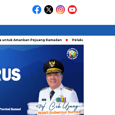
uk Amankan Pejuang Ramadan
Pelaku Curanmor diringkusi U