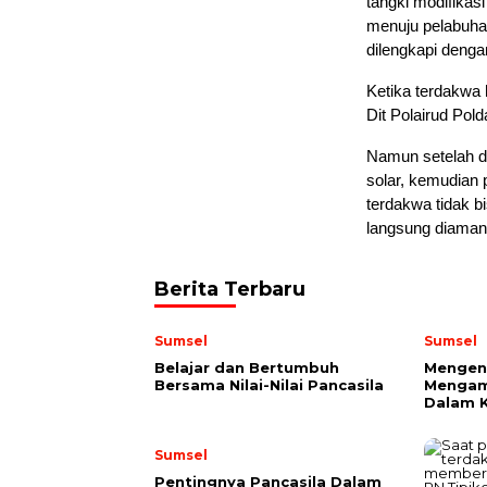
tangki modifikas
menuju pelabuha
dilengkapi denga
Ketika terdakwa
Dit Polairud Pol
Namun setelah d
solar, kemudian 
terdakwa tidak b
langsung diamank
Berita Terbaru
Sumsel
Sumsel
Belajar dan Bertumbuh
Mengena
Bersama Nilai-Nilai Pancasila
Mengam
Dalam K
Sumsel
Pentingnya Pancasila Dalam