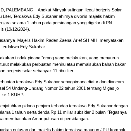
 PALEMBANG – Angkut Minyak sulingan Ilegal berjenis Solar
 Liter, Terdakwa Edy Sukahar ahirnya divonis majelis hakim
njara selama 1 tahun pada persidangan yang digelar di PN
s (19/12/2024).
usannya Majelis Hakim Raden Zaenal Arief SH MH, menyatakan
 terdakwa Edy Sukahar
elakukan tindak pidana “orang yang melakukan, yang menyuruh
 turut melakukan perbuatan meniru atau memalsukan bahan bakar
an berjenis solar sebanyak 11 ribu liter.
erbuatan terdakwa Edy Sukahar sebagaimana diatur dan diancam
sal 54 Undang-Undang Nomor 22 tahun 2001 terrtang Migas jo
) ke-1 KUHP.
menjatuhkan pidana penjara terhadap terdakwa Edy Sukahar dengan
elama 1 tahun serta denda Rp 11 miliar subsider 2 bulan “Tegasnya
ika membacakan Amar putusan di persidangan.
arkan putusan dari majelis hakim terdakwa maupun JPU kompak