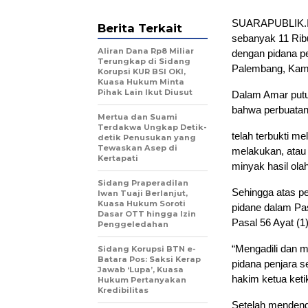
SUARAPUBLIK.ID,
Berita Terkait
sebanyak 11 Ribu
Aliran Dana Rp8 Miliar
dengan pidana pe
Terungkap di Sidang
Palembang, Kami
Korupsi KUR BSI OKI,
Kuasa Hukum Minta
Pihak Lain Ikut Diusut
Dalam Amar put
bahwa perbuatan
Mertua dan Suami
Terdakwa Ungkap Detik-
telah terbukti m
detik Penusukan yang
Tewaskan Asep di
melakukan, atau
Kertapati
minyak hasil olah
Sidang Praperadilan
Sehingga atas p
Iwan Tuaji Berlanjut,
Kuasa Hukum Soroti
pidane dalam Pa
Dasar OTT hingga Izin
Pasal 56 Ayat (1
Penggeledahan
“Mengadili dan 
Sidang Korupsi BTN e-
Batara Pos: Saksi Kerap
pidana penjara s
Jawab ‘Lupa’, Kuasa
hakim ketua ket
Hukum Pertanyakan
Kredibilitas
Setelah mendeng