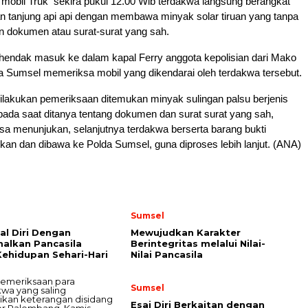
i mobil Truk sekira pukul 12.00 Wib terdakwa langsung berangkat
n tanjung api api dengan membawa minyak solar tiruan yang tanpa
n dokumen atau surat-surat yang sah.
 hendak masuk ke dalam kapal Ferry anggota kepolisian dari Mako
da Sumsel memeriksa mobil yang dikendarai oleh terdakwa tersebut.
ilakukan pemeriksaan ditemukan minyak sulingan palsu berjenis
pada saat ditanya tentang dokumen dan surat surat yang sah,
isa menunjukan, selanjutnya terdakwa berserta barang bukti
an dan dibawa ke Polda Sumsel, guna diproses lebih lanjut. (ANA)
Sumsel
l Diri Dengan
Mewujudkan Karakter
alkan Pancasila
Berintegritas melalui Nilai-
ehidupan Sehari-Hari
Nilai Pancasila
Sumsel
Esai Diri Berkaitan dengan