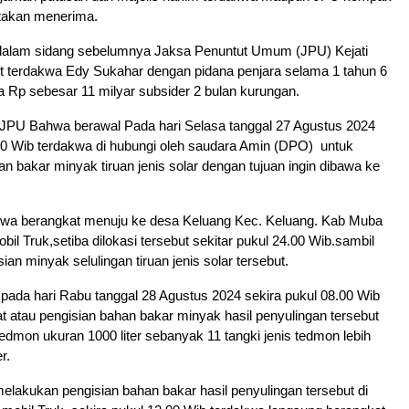
takan menerima.
 dalam sidang sebelumnya Jaksa Penuntut Umum (JPU) Kejati
 terdakwa Edy Sukahar dengan pidana penjara selama 1 tahun 6
a Rp sebesar 11 milyar subsider 2 bulan kurungan.
PU Bahwa berawal Pada hari Selasa tanggal 27 Agustus 2024
00 Wib terdakwa di hubungi oleh saudara Amin (DPO) untuk
 bakar minyak tiruan jenis solar dengan tujuan ingin dibawa ke
wa berangkat menuju ke desa Keluang Kec. Keluang. Kab Muba
l Truk,setiba dilokasi tersebut sekitar pukul 24.00 Wib.sambil
an minyak selulingan tiruan jenis solar tersebut.
ada hari Rabu tanggal 28 Agustus 2024 sekira pukul 08.00 Wib
atau pengisian bahan bakar minyak hasil penyulingan tersebut
 tedmon ukuran 1000 liter sebanyak 11 tangki jenis tedmon lebih
r.
melakukan pengisian bahan bakar hasil penyulingan tersebut di