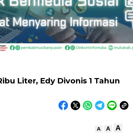
Ribu Liter, Edy Divonis 1 Tahun
A
A
A