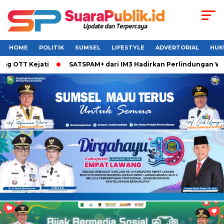
HOME
POLITIK
SUMSEL
LIFESTYLE
ADVERTORIAL
HUK
T Kejati
SATSPAM+ dari IM3 Hadirkan Perlindungan WhatsApp