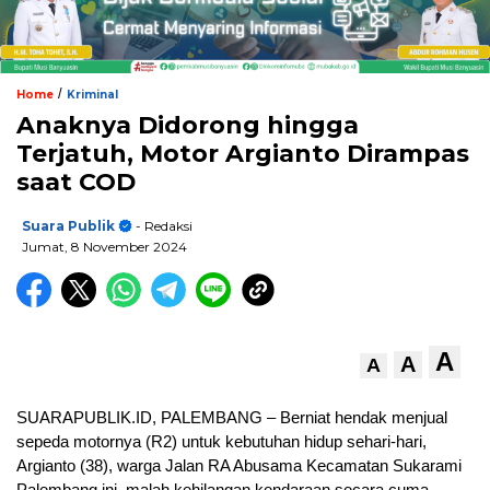
/
Home
Kriminal
Anaknya Didorong hingga
Terjatuh, Motor Argianto Dirampas
saat COD
Suara Publik
- Redaksi
Jumat, 8 November 2024
A
A
A
SUARAPUBLIK.ID, PALEMBANG – Berniat hendak menjual
sepeda motornya (R2) untuk kebutuhan hidup sehari-hari,
Argianto (38), warga Jalan RA Abusama Kecamatan Sukarami
Palembang ini, malah kehilangan kendaraan secara cuma-