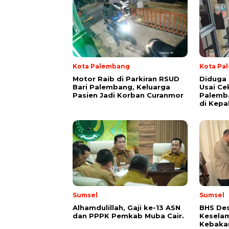
Kota Palembang
Kota Pa
Motor Raib di Parkiran RSUD
Diduga
Bari Palembang, Keluarga
Usai Ce
Pasien Jadi Korban Curanmor
Palemb
di Kepa
Sumsel
Sumsel
Alhamdulillah, Gaji ke-13 ASN
BHS Des
dan PPPK Pemkab Muba Cair.
Keselam
Kebakar