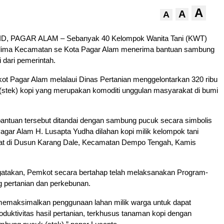
A
A
A
, PAGAR ALAM – Sebanyak 40 Kelompok Wanita Tani (KWT)
i lima Kecamatan se Kota Pagar Alam menerima bantuan sambung
 dari pemerintah.
ot Pagar Alam melalaui Dinas Pertanian menggelontarkan 320 ribu
stek) kopi yang merupakan komoditi unggulan masyarakat di bumi
bantuan tersebut ditandai dengan sambung pucuk secara simbolis
 Pagar Alam H. Lusapta Yudha dilahan kopi milik kelompok tani
pat di Dusun Karang Dale, Kecamatan Dempo Tengah, Kamis
gatakan, Pemkot secara bertahap telah melaksanakan Program-
g pertanian dan perkebunan.
a memaksimalkan penggunaan lahan milik warga untuk dapat
duktivitas hasil pertanian, terkhusus tanaman kopi dengan