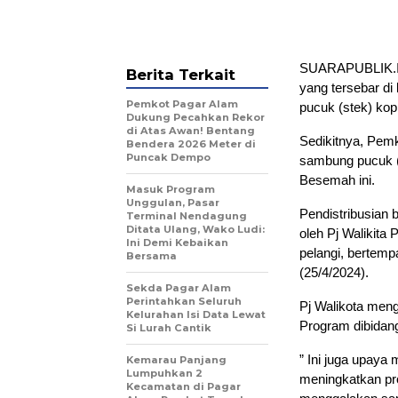
SUARAPUBLIK.ID
Berita Terkait
yang tersebar d
Pemkot Pagar Alam
pucuk (stek) kopi
Dukung Pecahkan Rekor
di Atas Awan! Bentang
Sedikitnya, Pemk
Bendera 2026 Meter di
Puncak Dempo
sambung pucuk (
Besemah ini.
Masuk Program
Unggulan, Pasar
Pendistribusian 
Terminal Nendagung
Ditata Ulang, Wako Ludi:
oleh Pj Walikita
Ini Demi Kebaikan
pelangi, bertem
Bersama
(25/4/2024).
Sekda Pagar Alam
Perintahkan Seluruh
Pj Walikota men
Kelurahan Isi Data Lewat
Program dibidan
Si Lurah Cantik
” Ini juga upay
Kemarau Panjang
Lumpuhkan 2
meningkatkan pro
Kecamatan di Pagar