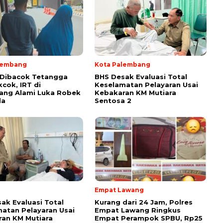
lembang
Kota Palembang
 Dibacok Tetangga
BHS Desak Evaluasi Total
kcok, IRT di
Keselamatan Pelayaran Usai
ang Alami Luka Robek
Kebakaran KM Mutiara
la
Sentosa 2
Empat Lawang
ak Evaluasi Total
Kurang dari 24 Jam, Polres
atan Pelayaran Usai
Empat Lawang Ringkus
an KM Mutiara
Empat Perampok SPBU, Rp25