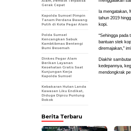
menggalakan sam
Alam, Pemkot Terpaksa
Gerak Cepat
Ia mengatakan, M
Kapolda Sumsel Pimpin
tahun 2019 hingg
Tanam Perdana Bawang
kopi.
Putih di Kota Pagar Alam
Polda Sumsel
“Sehingga pada 
Kencangkan Sabuk
bantuan stek kop
Kambtibmas Bentengi
diremajakan,” i
Bumi Besemah
Dinkes Pagar Alam
Diakhir sambutan
Berikan Layanan
kedepannya, keg
Kesehatan Gratis Saat
Kunjungan Kerja
mendongkrak pe
Kapolda Sumsel
Kebakaran Hutan Landa
Kawasan Liku Endikat,
Diduga Dipicu Puntung
Rokok
Berita Terbaru