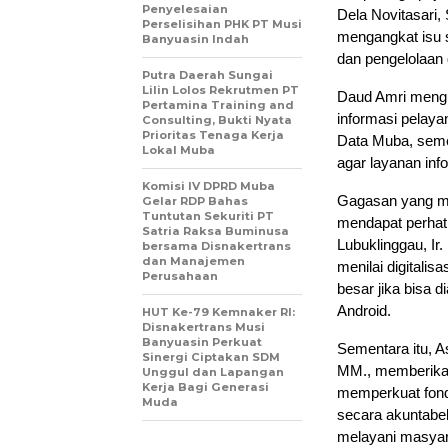
Penyelesaian
Dela Novitasari,
Perselisihan PHK PT Musi
mengangkat isu 
Banyuasin Indah
dan pengelolaan 
Putra Daerah Sungai
Lilin Lolos Rekrutmen PT
Daud Amri mengu
Pertamina Training and
informasi pelayan
Consulting, Bukti Nyata
Prioritas Tenaga Kerja
Data Muba, seme
Lokal Muba
agar layanan info
Komisi IV DPRD Muba
Gagasan yang mere
Gelar RDP Bahas
Tuntutan Sekuriti PT
mendapat perhati
Satria Raksa Buminusa
Lubuklinggau, Ir
bersama Disnakertrans
dan Manajemen
menilai digitalis
Perusahaan
besar jika bisa d
Android.
HUT Ke-79 Kemnaker RI:
Disnakertrans Musi
Banyuasin Perkuat
Sementara itu, 
Sinergi Ciptakan SDM
MM., memberikan
Unggul dan Lapangan
Kerja Bagi Generasi
memperkuat fond
Muda
secara akuntabel
melayani masyar