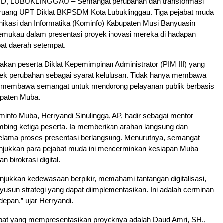
, LUBUKLINGGAU – Semangat perubahan dan transformasi
i ruang UPT Diklat BKPSDM Kota Lubuklinggau. Tiga pejabat muda
nikasi dan Informatika (Kominfo) Kabupaten Musi Banyuasin
emukau dalam presentasi proyek inovasi mereka di hadapan
bat daerah setempat.
kan peserta Diklat Kepemimpinan Administrator (PIM III) yang
k perubahan sebagai syarat kelulusan. Tidak hanya membawa
a membawa semangat untuk mendorong pelayanan publik berbasis
upaten Muba.
info Muba, Herryandi Sinulingga, AP, hadir sebagai mentor
mbing ketiga peserta. Ia memberikan arahan langsung dan
lama proses presentasi berlangsung. Menurutnya, semangat
tunjukkan para pejabat muda ini mencerminkan kesiapan Muba
 birokrasi digital.
jukkan kedewasaan berpikir, memahami tantangan digitalisasi,
sun strategi yang dapat diimplementasikan. Ini adalah cerminan
epan,” ujar Herryandi.
abat yang mempresentasikan proyeknya adalah Daud Amri, SH.,