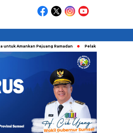
tuk Amankan Pejuang Ramadan
Pelaku Curanmor diringkusi U