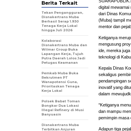
SUARAPUBLIK.ID
Berita Terkait
digital mewarna
Tekan Pengangguran,
dari Dinas Komu
Disnakertrans Muba
(Muba) tampil m
Berhasil Serap 1.930
Tenaga Kerja Lokal
mentor dan peja
hingga Juli 2026
Ketiganya merupa
Kolaborasi
mengusung proye
Disnakertrans Muba dan
Wilmar Group Buka
ide, mereka jug
Lapangan Kerja, Tujuh
teknologi di Kab
Putra Daerah Lolos Jadi
Petugas Keamanan
Kepala Dinas Kom
Pemkab Muba Buka
sekaligus pembi
Rekrutmen PT
pendampingan se
Wanapotensi Guna,
Prioritaskan Tenaga
inovatif yang di
Kerja Lokal
dalam mewujudkan
Polsek Babat Toman
“Ketiganya menun
Bongkar Dua Lokasi
Illegal Refinery di Musi
dan mampu menyu
Banyuasin
pemimpin masa d
Disnakertrans Muba
Adapun tiga pej
Terbitkan Anjuran