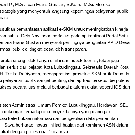
 S.STP., M.Si., dan Frans Gustian, S.Kom., M.Si. Mereka
strategis yang menyentuh langsung kepentingan pelayanan publik
data.
sulkan pemanfaatan aplikasi e-SKM untuk meningkatkan kinerja
an publik. Dela Novitasari berfokus pada optimalisasi Portal Satu
ntara Frans Gustian menyoroti pentingnya penguatan PPID Desa
rmasi publik di tingkat desa lebih transparan.
ka usung tidak hanya dinilai dari aspek teoritis, tetapi juga
an serius dari pejabat Kota Lubuklinggau. Sekretaris Daerah Kota
. H. Trisko Defriyansa, mengapresiasi proyek e-SKM milik Daud. Ia
asi pelayanan publik sangat penting, dan aplikasi tersebut berpotensi
iakses secara luas melalui berbagai platform digital seperti iOS dan
Asisten Administrasi Umum Pemkot Lubuklinggau, Herdawan, SE.,
 dukungan terhadap dua proyek lainnya yang dianggap
asi keterbukaan informasi dan pengelolaan data pemerintah
. “Saya berharap inovasi ini jadi bagian dari komitmen ASN dalam
akat dengan profesional,” ucapnya.