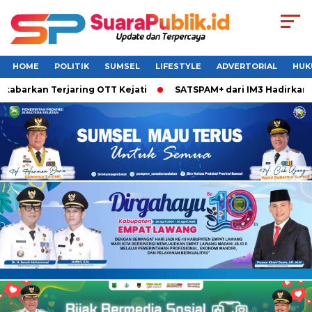
HOME
POLITIK
SUMSEL
LIFESTYLE
ADVERTORIAL
HUK
abarkan Terjaring OTT Kejati
SATSPAM+ dari IM3 Hadirkan Pe