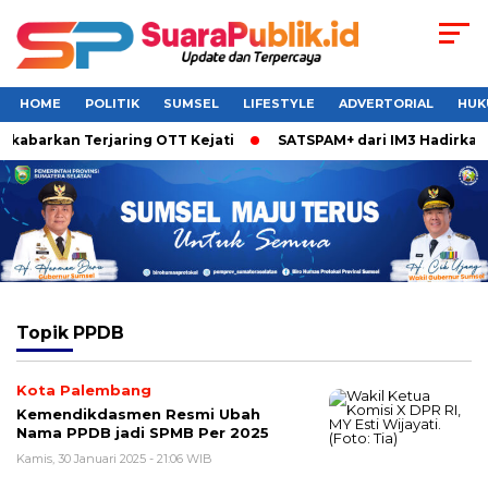
HOME
POLITIK
SUMSEL
LIFESTYLE
ADVERTORIAL
HUK
barkan Terjaring OTT Kejati
SATSPAM+ dari IM3 Hadirkan Pe
Topik
PPDB
Kota Palembang
Kemendikdasmen Resmi Ubah
Nama PPDB jadi SPMB Per 2025
Kamis, 30 Januari 2025 - 21:06 WIB