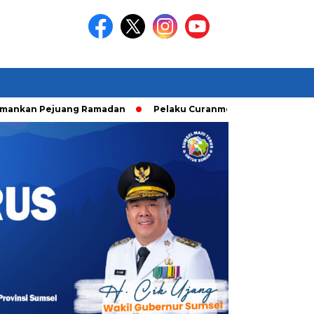
n Pejuang Ramadan
Pelaku Curanmor diringkusi Unit Ranmor