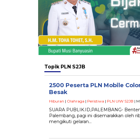
Topik
PLN S2JB
2500 Peserta PLN Mobile Colo
Besak
Hiburan
|
Olahraga
|
Peristiwa
|
PLN UIW S2JB
| M
SUARA PUBLIK.ID,PALEMBANG- Benteng K
Palembang, pagi ini disemarakkan oleh 
mengikuti gelaran…