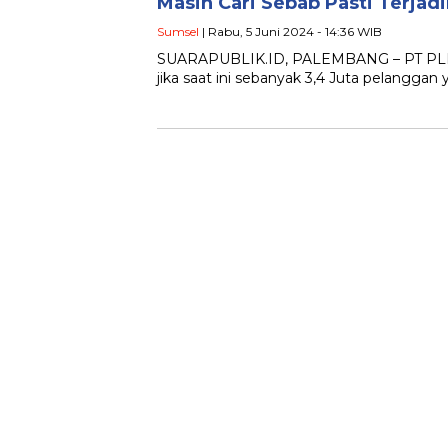
Masih Cari Sebab Pasti Terja
Sumsel
| Rabu, 5 Juni 2024 - 14:36 WIB
SUARAPUBLIK.ID, PALEMBANG – PT PLN 
jika saat ini sebanyak 3,4 Juta pelang