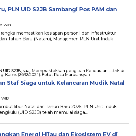
aru, PLN UID S2JB Sambangi Pos PAM dan
48 WIB
ka memastikan kesiapan personil dan infrastruktur
 dan Tahun Baru (Nataru), Manajemen PLN Unit Induk
n Staf Siaga untuk Kelancaran Mudik Natal
5 WIB
t libur Natal dan Tahun Baru 2025, PLN Unit Induk
Bengkulu (UID S2JB) telah memulai siaga…
ngkan Energi Hijau dan Ekosistem EV di