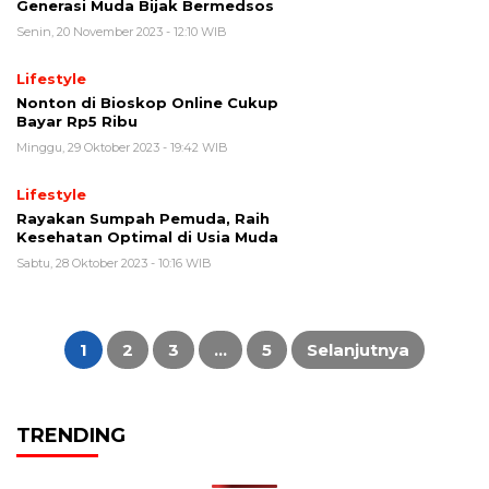
Generasi Muda Bijak Bermedsos
Senin, 20 November 2023 - 12:10 WIB
Lifestyle
Nonton di Bioskop Online Cukup
Bayar Rp5 Ribu
Minggu, 29 Oktober 2023 - 19:42 WIB
Lifestyle
Rayakan Sumpah Pemuda, Raih
Kesehatan Optimal di Usia Muda
Sabtu, 28 Oktober 2023 - 10:16 WIB
Paginasi
pos
1
2
3
…
5
Selanjutnya
TRENDING