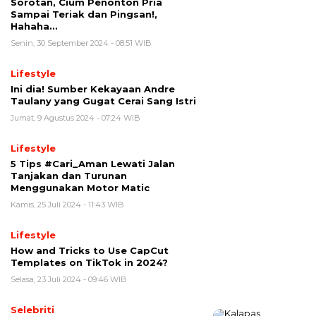
Sorotan, Cium Penonton Pria
Sampai Teriak dan Pingsan!,
Hahaha…
Senin, 30 September 2024 - 08:51 WIB
Lifestyle
Ini dia! Sumber Kekayaan Andre
Taulany yang Gugat Cerai Sang Istri
Jumat, 9 Agustus 2024 - 07:24 WIB
Lifestyle
5 Tips #Cari_Aman Lewati Jalan
Tanjakan dan Turunan
Menggunakan Motor Matic
Kamis, 25 Juli 2024 - 11:43 WIB
Lifestyle
How and Tricks to Use CapCut
Templates on TikTok in 2024?
Selasa, 23 Juli 2024 - 09:46 WIB
Selebriti