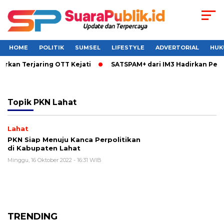
HOME
POLITIK
SUMSEL
LIFESTYLE
ADVERTORIAL
HUK
arkan Terjaring OTT Kejati
SATSPAM+ dari IM3 Hadirkan Perl
Topik
PKN Lahat
Lahat
PKN Siap Menuju Kanca Perpolitikan
di Kabupaten Lahat
Minggu, 16 Oktober 2022 - 16:31 WIB
TRENDING