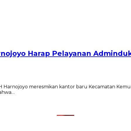
arnojoyo Harap Pelayanan Admindu
Harnojoyo meresmikan kantor baru Kecamatan Kemunin
bahwa…