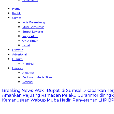
Home
Politik
Sumsel
Kota Palembang
Musi Banyuasin
Empat Lawang
Pagar Alam
OKU Timur
Lahat
Lifestyle
Advertorial
Hukum
Kriminal
Lainnya
About us
Pedoman Media Siber
Redaksi
Breaking News: Wakil Bupati di Sumsel Dikabarkan Terj
Amankan Pejuang Ramadan
Pelaku Curanmor diringk
Kemanusiaan
Wabup Muba Hadiri Penyerahan LHP BPK